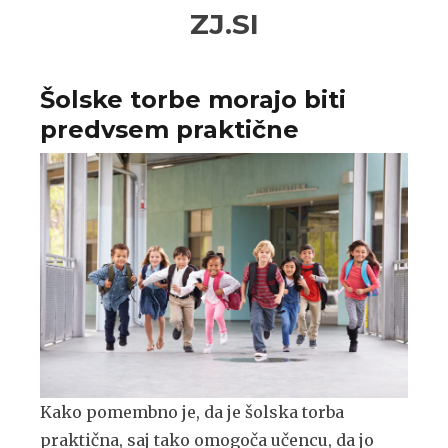
Skip
Skip
ZJ.SI
to
to
navigation
content
Šolske torbe morajo biti
predvsem praktične
Kako pomembno je, da je šolska torba
praktična, saj tako omogoča učencu, da jo