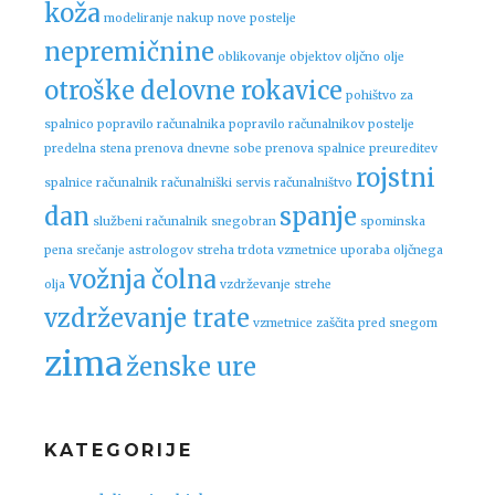
koža
modeliranje
nakup nove postelje
nepremičnine
oblikovanje objektov
oljčno olje
otroške delovne rokavice
pohištvo za
spalnico
popravilo računalnika
popravilo računalnikov
postelje
predelna stena
prenova dnevne sobe
prenova spalnice
preureditev
rojstni
spalnice
računalnik
računalniški servis
računalništvo
dan
spanje
službeni računalnik
snegobran
spominska
pena
srečanje astrologov
streha
trdota vzmetnice
uporaba oljčnega
vožnja čolna
olja
vzdrževanje strehe
vzdrževanje trate
vzmetnice
zaščita pred snegom
zima
ženske ure
KATEGORIJE