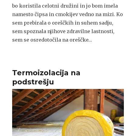
bo koristila celotni družini in jo bom imela
namesto čipsa in cmokijev vedno na mizi. Ko
sem prebirala o oreščkih in suhem sadju,
sem spoznala njihove zdravilne lastnosti,
sem se osredotočila na oreščke…
Termoizolacija na
podstrešju