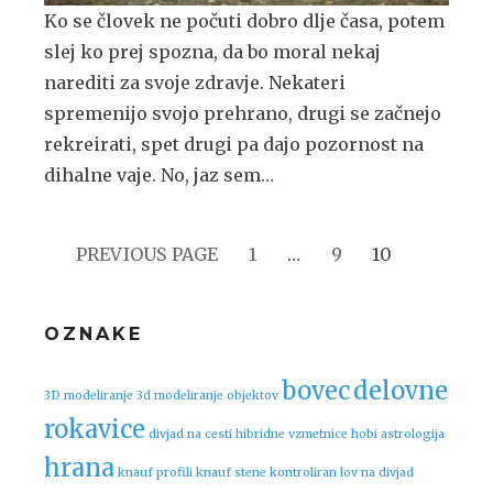
Ko se človek ne počuti dobro dlje časa, potem
slej ko prej spozna, da bo moral nekaj
narediti za svoje zdravje. Nekateri
spremenijo svojo prehrano, drugi se začnejo
rekreirati, spet drugi pa dajo pozornost na
dihalne vaje. No, jaz sem…
PAGE
PAGE
PAGE
Številčenje
PREVIOUS PAGE
1
…
9
10
prispevkov
OZNAKE
bovec
delovne
3D modeliranje
3d modeliranje objektov
rokavice
divjad na cesti
hibridne vzmetnice
hobi astrologija
hrana
knauf profili
knauf stene
kontroliran lov na divjad