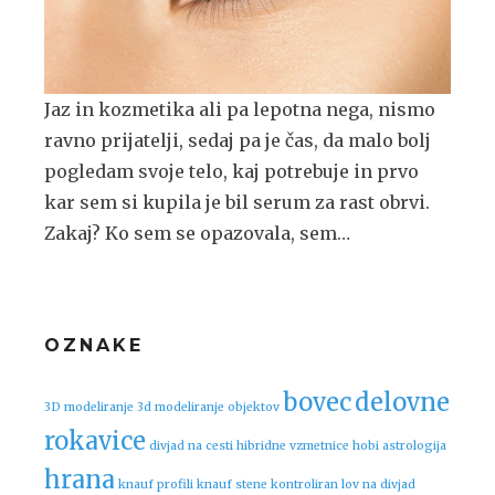
Jaz in kozmetika ali pa lepotna nega, nismo
ravno prijatelji, sedaj pa je čas, da malo bolj
pogledam svoje telo, kaj potrebuje in prvo
kar sem si kupila je bil serum za rast obrvi.
Zakaj? Ko sem se opazovala, sem…
OZNAKE
bovec
delovne
3D modeliranje
3d modeliranje objektov
rokavice
divjad na cesti
hibridne vzmetnice
hobi astrologija
hrana
knauf profili
knauf stene
kontroliran lov na divjad