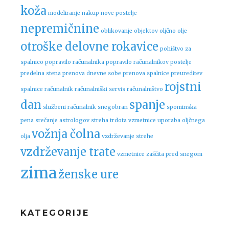
koža
modeliranje
nakup nove postelje
nepremičnine
oblikovanje objektov
oljčno olje
otroške delovne rokavice
pohištvo za
spalnico
popravilo računalnika
popravilo računalnikov
postelje
predelna stena
prenova dnevne sobe
prenova spalnice
preureditev
rojstni
spalnice
računalnik
računalniški servis
računalništvo
dan
spanje
službeni računalnik
snegobran
spominska
pena
srečanje astrologov
streha
trdota vzmetnice
uporaba oljčnega
vožnja čolna
olja
vzdrževanje strehe
vzdrževanje trate
vzmetnice
zaščita pred snegom
zima
ženske ure
KATEGORIJE