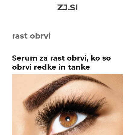
Skip
Skip
ZJ.SI
to
to
navigation
content
rast obrvi
Serum za rast obrvi, ko so
obrvi redke in tanke