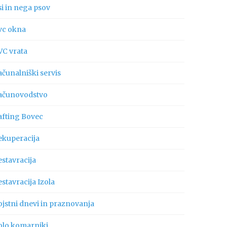
si in nega psov
vc okna
VC vrata
ačunalniški servis
ačunovodstvo
afting Bovec
ekuperacija
estavracija
stavracija Izola
ojstni dnevi in praznovanja
olo komarniki