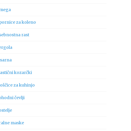
mega
pornice za koleno
sebnostna rast
ergola
isarna
astični kozarčki
oščice za kuhinjo
hodni čevlji
stelje
ralne maske