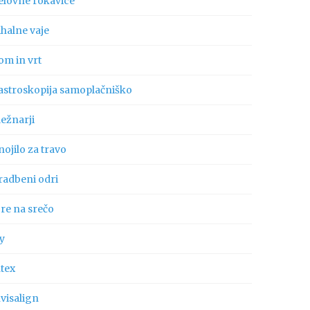
elovne rokavice
ihalne vaje
om in vrt
astroskopija samoplačniško
ležnarji
ojilo za travo
radbeni odri
gre na srečo
ly
ntex
visalign