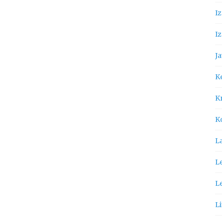
I
Iz
Ja
K
Kn
K
L
Le
L
Li