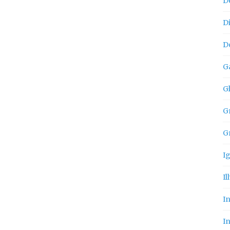
D
D
D
G
G
Gn
G
I
Il
I
In