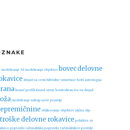
OZNAKE
bovec
delovne
 modeliranje
3d modeliranje objektov
okavice
divjad na cesti
hibridne vzmetnice
hobi astrologija
rana
knauf profili
knauf stene
kontroliran lov na divjad
oža
modeliranje
nakup nove postelje
epremičnine
oblikovanje objektov
oljčno olje
troške delovne rokavice
pohištvo za
alnico
popravilo računalnika
popravilo računalnikov
postelje