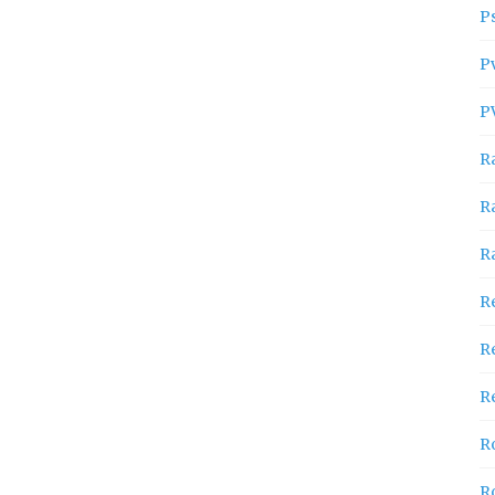
P
P
P
R
R
R
R
R
Re
R
R