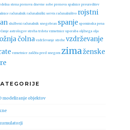
edelna stena
prenova dnevne sobe
prenova spalnice
preureditev
rojstni
alnice
računalnik
računalniški servis
računalništvo
an
spanje
službeni računalnik
snegobran
spominska pena
ečanje astrologov
streha
trdota vzmetnice
uporaba oljčnega olja
ožnja čolna
vzdrževanje
vzdrževanje strehe
zima
rate
ženske
vzmetnice
zaščita pred snegom
re
KATEGORIJE
D modeliranje objektov
kne
kumulatorji