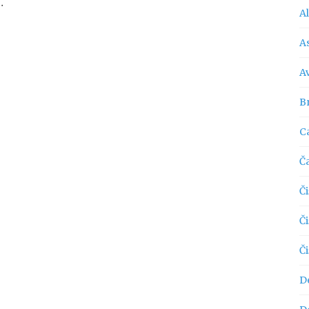
…
A
As
A
Br
C
Č
Či
Č
Č
D