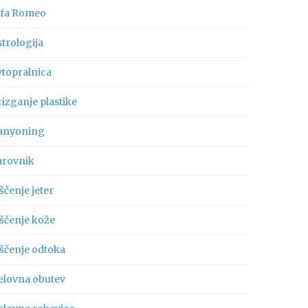
lfa Romeo
trologija
vtopralnica
izganje plastike
anyoning
arovnik
ščenje jeter
iščenje kože
iščenje odtoka
elovna obutev