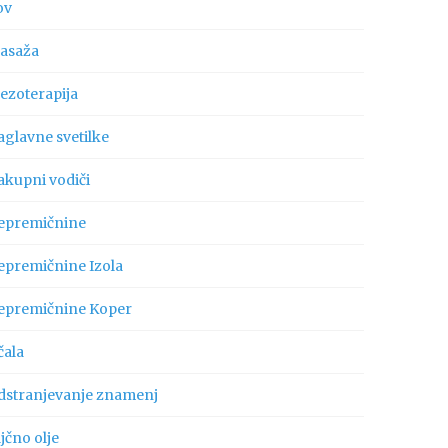
ov
asaža
ezoterapija
aglavne svetilke
akupni vodiči
epremičnine
epremičnine Izola
epremičnine Koper
čala
dstranjevanje znamenj
jčno olje