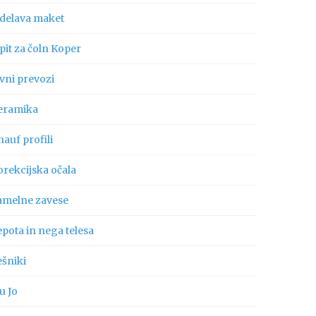
zdelava maket
pit za čoln Koper
vni prevozi
eramika
auf profili
orekcijska očala
amelne zavese
pota in nega telesa
ešniki
u Jo