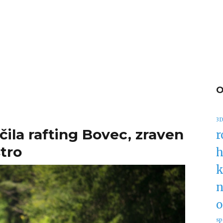
3D
čila rafting Bovec, zraven
r
tro
h
k
n
o
sp