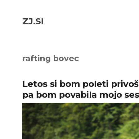
Skip
Skip
to
to
ZJ.SI
navigation
content
rafting bovec
Letos si bom poleti privoš
pa bom povabila mojo ses