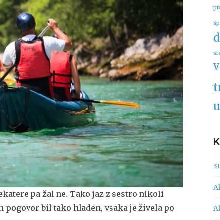
pr
sp
d
sr
v
t
u
3
A
katere pa žal ne. Tako jaz z sestro nikoli
 pogovor bil tako hladen, vsaka je živela po
A