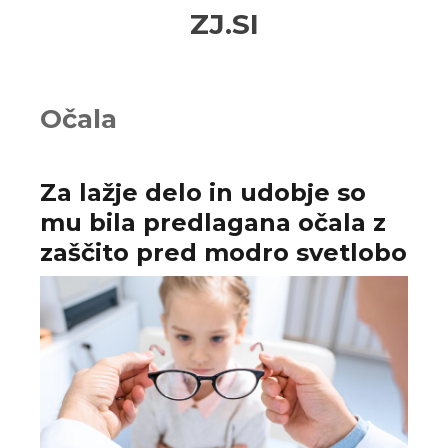
Skip
Skip
ZJ.SI
to
to
navigation
content
Očala
Za lažje delo in udobje so
mu bila predlagana očala z
zaščito pred modro svetlobo