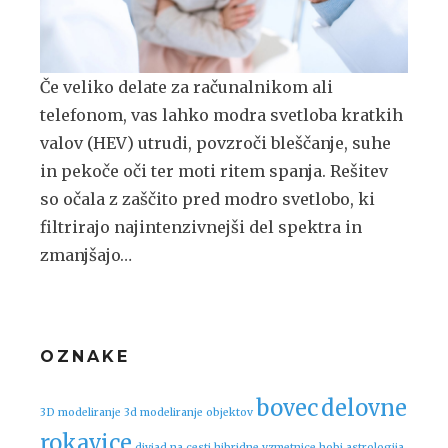
Če veliko delate za računalnikom ali
telefonom, vas lahko modra svetloba kratkih
valov (HEV) utrudi, povzroči bleščanje, suhe
in pekoče oči ter moti ritem spanja. Rešitev
so očala z zaščito pred modro svetlobo, ki
filtrirajo najintenzivnejši del spektra in
zmanjšajo…
OZNAKE
bovec
delovne
3D modeliranje
3d modeliranje objektov
rokavice
divjad na cesti
hibridne vzmetnice
hobi astrologija