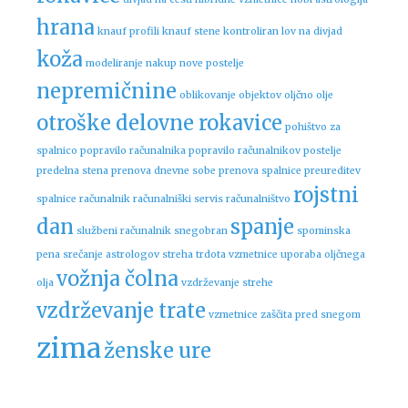
hrana
knauf profili
knauf stene
kontroliran lov na divjad
koža
modeliranje
nakup nove postelje
nepremičnine
oblikovanje objektov
oljčno olje
otroške delovne rokavice
pohištvo za
spalnico
popravilo računalnika
popravilo računalnikov
postelje
predelna stena
prenova dnevne sobe
prenova spalnice
preureditev
rojstni
spalnice
računalnik
računalniški servis
računalništvo
dan
spanje
službeni računalnik
snegobran
spominska
pena
srečanje astrologov
streha
trdota vzmetnice
uporaba oljčnega
vožnja čolna
olja
vzdrževanje strehe
vzdrževanje trate
vzmetnice
zaščita pred snegom
zima
ženske ure