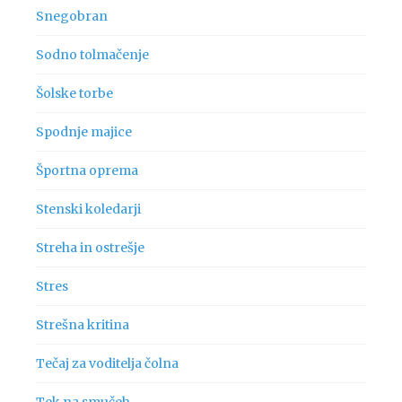
Snegobran
Sodno tolmačenje
Šolske torbe
Spodnje majice
Športna oprema
Stenski koledarji
Streha in ostrešje
Stres
Strešna kritina
Tečaj za voditelja čolna
Tek na smučeh