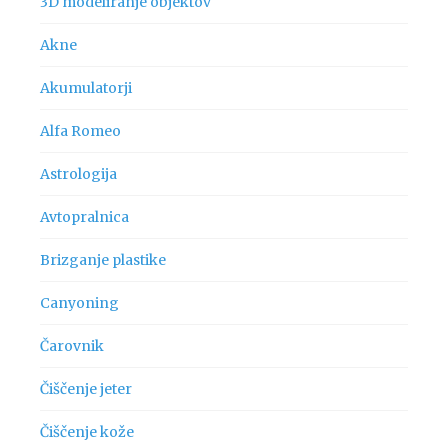
3D modeliranje objektov
Akne
Akumulatorji
Alfa Romeo
Astrologija
Avtopralnica
Brizganje plastike
Canyoning
Čarovnik
Čiščenje jeter
Čiščenje kože