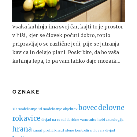
Vsaka kuhinja ima svoj čar, kajti to je prostor
v hiši, kjer se človek počuti dobro, toplo,
pripravljajo se različne jedi, pije se jutranja
kavica in delajo plani. Poskrbite, da bo vaša
kuhinja lepa, to pa vam lahko dajo mozaik…
OZNAKE
bovec
delovne
3D modeliranje
3d modeliranje objektov
rokavice
divjad na cesti
hibridne vzmetnice
hobi astrologija
hrana
knauf profili
knauf stene
kontroliran lov na divjad