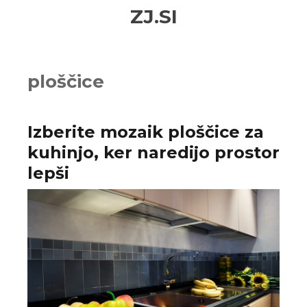
Skip
Skip
ZJ.SI
to
to
navigation
content
ploščice
Izberite mozaik ploščice za
kuhinjo, ker naredijo prostor
lepši