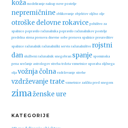
koža
modeliranje
nakup nove postelje
nepremičnine
oblikovanje objektov
oljčno olje
otroške delovne rokavice
pohištvo za
spalnico
popravilo računalnika
popravilo računalnikov
postelje
predelna stena
prenova dnevne sobe
prenova spalnice
preureditev
rojstni
spalnice
računalnik
računalniški servis
računalništvo
dan
spanje
službeni računalnik
snegobran
spominska
pena
srečanje astrologov
streha
trdota vzmetnice
uporaba oljčnega
vožnja čolna
olja
vzdrževanje strehe
vzdrževanje trate
vzmetnice
zaščita pred snegom
zima
ženske ure
KATEGORIJE