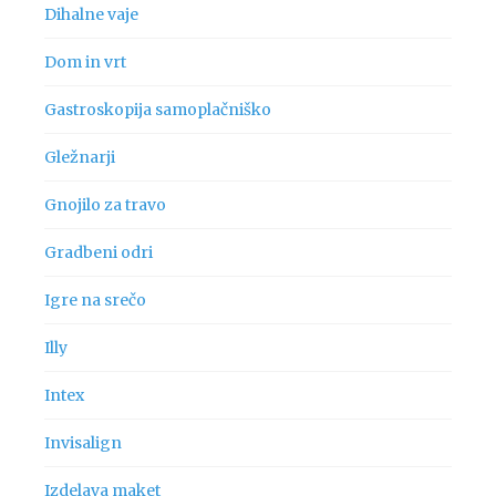
Dihalne vaje
Dom in vrt
Gastroskopija samoplačniško
Gležnarji
Gnojilo za travo
Gradbeni odri
Igre na srečo
Illy
Intex
Invisalign
Izdelava maket