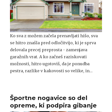
Ko sva z možem začela prenavljati hišo, sva
se hitro znašla pred odločitvijo, ki je sprva
delovala precej preprosta - zamenjava
garažnih vrat. A ko začneš raziskovati
možnosti, hitro ugotoviš, da je ponudba
pestra, razlike v kakovosti so velike, in…
Športne nogavice so del
opreme, ki podpira gibanje