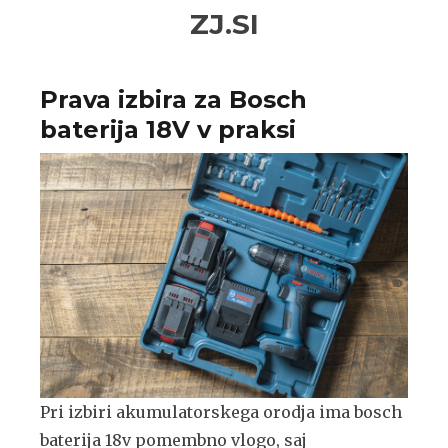
Skip
Skip
ZJ.SI
to
to
navigation
content
Prava izbira za Bosch
baterija 18V v praksi
Pri izbiri akumulatorskega orodja ima bosch
baterija 18v pomembno vlogo, saj