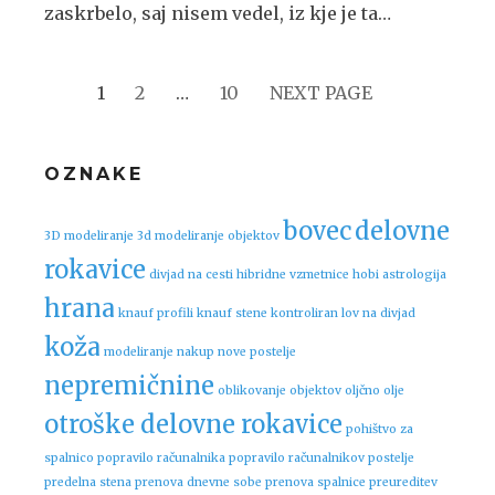
zaskrbelo, saj nisem vedel, iz kje je ta…
PAGE
PAGE
PAGE
Številčenje
1
2
…
10
NEXT PAGE
prispevkov
OZNAKE
bovec
delovne
3D modeliranje
3d modeliranje objektov
rokavice
divjad na cesti
hibridne vzmetnice
hobi astrologija
hrana
knauf profili
knauf stene
kontroliran lov na divjad
koža
modeliranje
nakup nove postelje
nepremičnine
oblikovanje objektov
oljčno olje
otroške delovne rokavice
pohištvo za
spalnico
popravilo računalnika
popravilo računalnikov
postelje
predelna stena
prenova dnevne sobe
prenova spalnice
preureditev