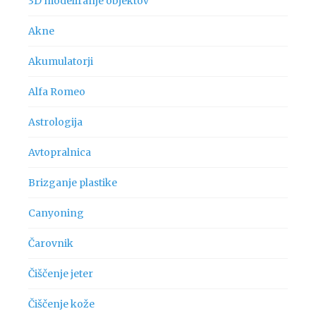
3D modeliranje objektov
Akne
Akumulatorji
Alfa Romeo
Astrologija
Avtopralnica
Brizganje plastike
Canyoning
Čarovnik
Čiščenje jeter
Čiščenje kože