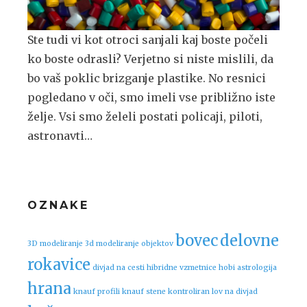
Ste tudi vi kot otroci sanjali kaj boste počeli
ko boste odrasli? Verjetno si niste mislili, da
bo vaš poklic brizganje plastike. No resnici
pogledano v oči, smo imeli vse približno iste
želje. Vsi smo želeli postati policaji, piloti,
astronavti…
OZNAKE
bovec
delovne
3D modeliranje
3d modeliranje objektov
rokavice
divjad na cesti
hibridne vzmetnice
hobi astrologija
hrana
knauf profili
knauf stene
kontroliran lov na divjad