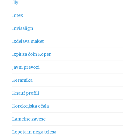
Illy
Intex
Invisalign
Izdelava maket
Izpit za čoln Koper
Javni prevozi
Keramika
Knauf profili
Korekcijska očala
Lamelne zavese
Lepota in nega telesa