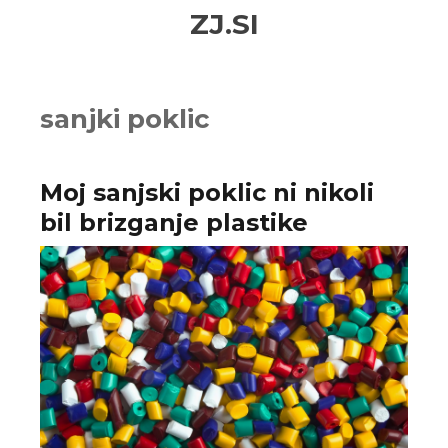
Skip
Skip
ZJ.SI
to
to
navigation
content
sanjki poklic
Moj sanjski poklic ni nikoli
bil brizganje plastike