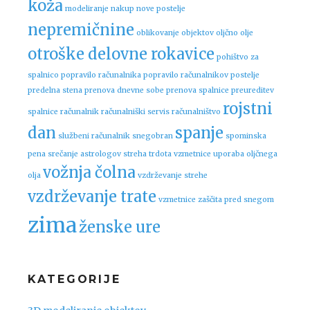
koža
modeliranje
nakup nove postelje
nepremičnine
oblikovanje objektov
oljčno olje
otroške delovne rokavice
pohištvo za
spalnico
popravilo računalnika
popravilo računalnikov
postelje
predelna stena
prenova dnevne sobe
prenova spalnice
preureditev
rojstni
spalnice
računalnik
računalniški servis
računalništvo
dan
spanje
službeni računalnik
snegobran
spominska
pena
srečanje astrologov
streha
trdota vzmetnice
uporaba oljčnega
vožnja čolna
olja
vzdrževanje strehe
vzdrževanje trate
vzmetnice
zaščita pred snegom
zima
ženske ure
KATEGORIJE