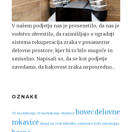
V našem podjetju nas je presenetilo, da nas je
vodstvo obvestilo, da razmišljajo o vgradnji
sistema rekuperacija zraka v posamezne
delovne prostore, kjer bi to bilo mogoče in
smiselno. Napisali so, da se kot podjetje
zavedamo, da kakovost zraka neposredno…
OZNAKE
bovec
delovne
3D modeliranje
3d modeliranje objektov
rokavice
divjad na cesti
hibridne vzmetnice
hobi astrologija