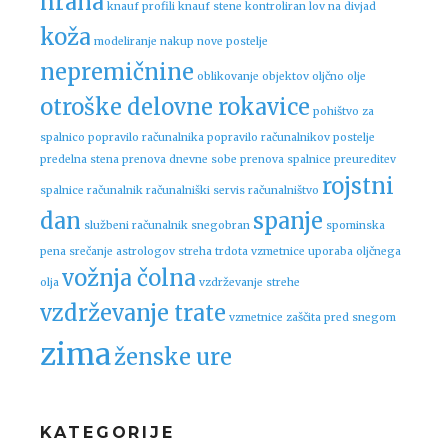
hrana
knauf profili
knauf stene
kontroliran lov na divjad
koža
modeliranje
nakup nove postelje
nepremičnine
oblikovanje objektov
oljčno olje
otroške delovne rokavice
pohištvo za
spalnico
popravilo računalnika
popravilo računalnikov
postelje
predelna stena
prenova dnevne sobe
prenova spalnice
preureditev
rojstni
spalnice
računalnik
računalniški servis
računalništvo
dan
spanje
službeni računalnik
snegobran
spominska
pena
srečanje astrologov
streha
trdota vzmetnice
uporaba oljčnega
vožnja čolna
olja
vzdrževanje strehe
vzdrževanje trate
vzmetnice
zaščita pred snegom
zima
ženske ure
KATEGORIJE