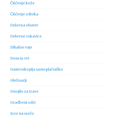
Čiščenje kože
Čiščenje odtoka
Delovna obutev
Delovne rokavice
Dihalne vaje
Dom in vrt
Gastroskopija samoplačniško
Gležnarji
Gnojilo za travo
Gradbeni odri
Igre na srečo