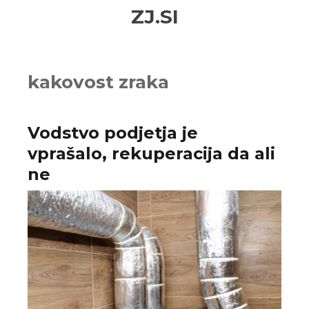
Skip
Skip
ZJ.SI
to
to
navigation
content
kakovost zraka
Vodstvo podjetja je
vprašalo, rekuperacija da ali
ne