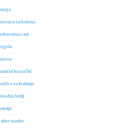
mega
pornice za koleno
sebnostna rast
ergola
isarna
astični kozarčki
oščice za kuhinjo
hodni čevlji
stelje
ralne maske