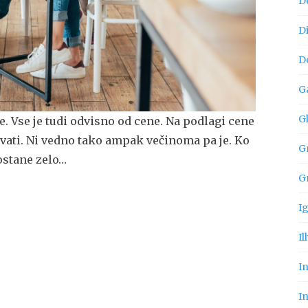
D
D
D
G
G
. Vse je tudi odvisno od cene. Na podlagi cene
ati. Ni vedno tako ampak večinoma pa je. Ko
Gn
ostane zelo…
G
I
Il
I
In