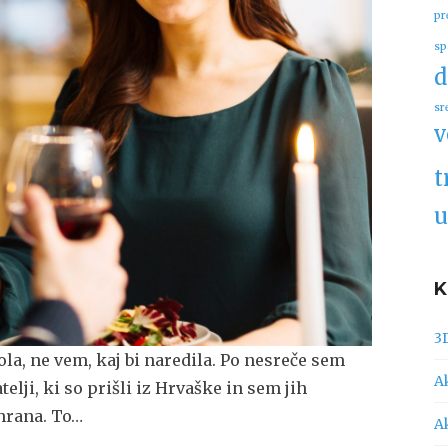
pr
sp
d
sr
v
t
u
3
zola, ne vem, kaj bi naredila. Po nesreče sem
A
telji, ki so prišli iz Hrvaške in sem jih
 hrana. To…
A