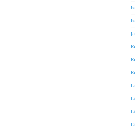
I
Iz
Ja
K
Kn
K
L
Le
L
Li