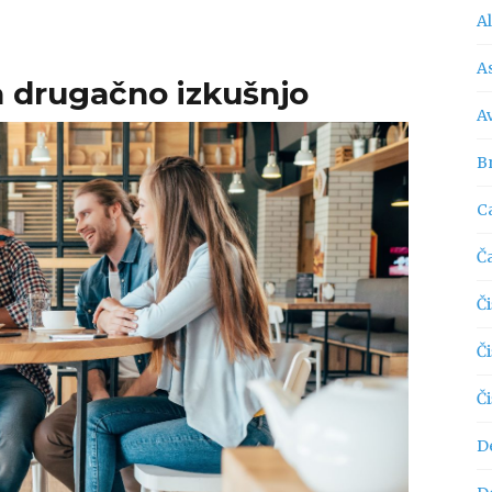
A
As
a drugačno izkušnjo
A
Br
C
Č
Či
Č
Č
D