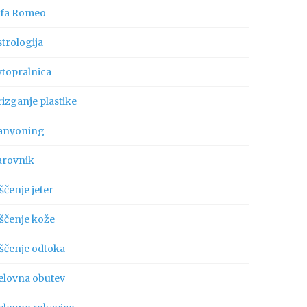
lfa Romeo
trologija
vtopralnica
izganje plastike
anyoning
arovnik
ščenje jeter
iščenje kože
iščenje odtoka
elovna obutev