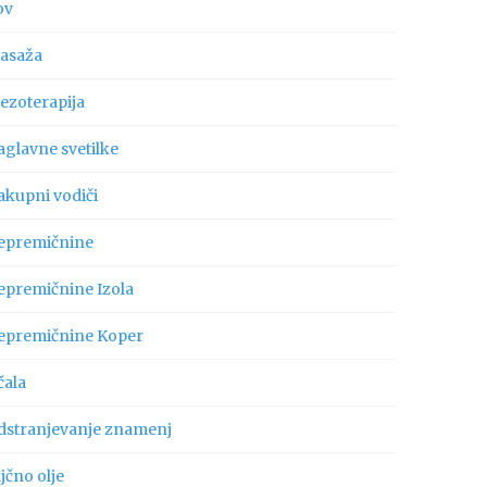
ov
asaža
ezoterapija
aglavne svetilke
akupni vodiči
epremičnine
epremičnine Izola
epremičnine Koper
čala
dstranjevanje znamenj
jčno olje