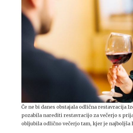
Če ne bi danes obstajala odlična restavracija I
pozabila narediti restavracijo za večerjo s prija
obljubila odlično večerjo tam, kjer je najboljša