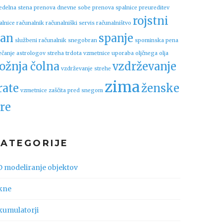
edelna stena
prenova dnevne sobe
prenova spalnice
preureditev
rojstni
alnice
računalnik
računalniški servis
računalništvo
an
spanje
službeni računalnik
snegobran
spominska pena
ečanje astrologov
streha
trdota vzmetnice
uporaba oljčnega olja
ožnja čolna
vzdrževanje
vzdrževanje strehe
zima
rate
ženske
vzmetnice
zaščita pred snegom
re
KATEGORIJE
D modeliranje objektov
kne
kumulatorji