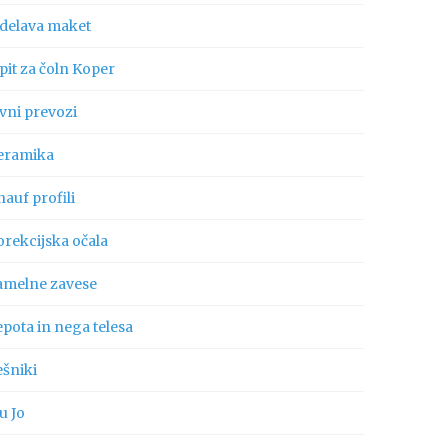
zdelava maket
pit za čoln Koper
vni prevozi
eramika
auf profili
orekcijska očala
amelne zavese
pota in nega telesa
ešniki
u Jo