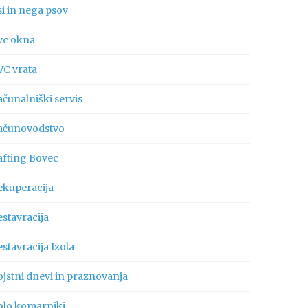
si in nega psov
vc okna
VC vrata
ačunalniški servis
ačunovodstvo
afting Bovec
ekuperacija
estavracija
stavracija Izola
ojstni dnevi in praznovanja
olo komarniki