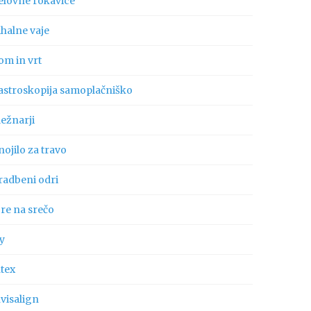
elovne rokavice
ihalne vaje
om in vrt
astroskopija samoplačniško
ležnarji
ojilo za travo
radbeni odri
gre na srečo
ly
ntex
visalign