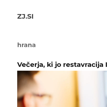
Skip
Skip
to
to
ZJ.SI
navigation
content
hrana
Večerja, ki jo restavracija