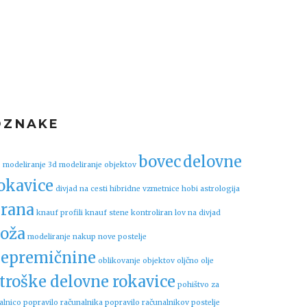
OZNAKE
bovec
delovne
 modeliranje
3d modeliranje objektov
okavice
divjad na cesti
hibridne vzmetnice
hobi astrologija
rana
knauf profili
knauf stene
kontroliran lov na divjad
oža
modeliranje
nakup nove postelje
epremičnine
oblikovanje objektov
oljčno olje
troške delovne rokavice
pohištvo za
alnico
popravilo računalnika
popravilo računalnikov
postelje