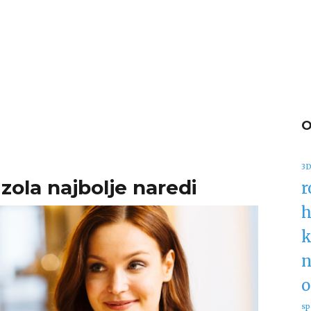
3D
 Izola najbolje naredi
r
h
k
n
o
sp