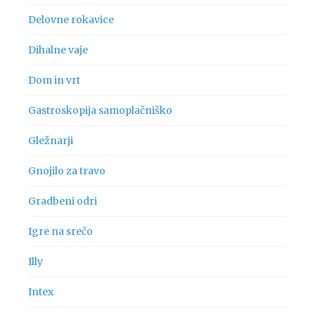
Delovne rokavice
Dihalne vaje
Dom in vrt
Gastroskopija samoplačniško
Gležnarji
Gnojilo za travo
Gradbeni odri
Igre na srečo
Illy
Intex