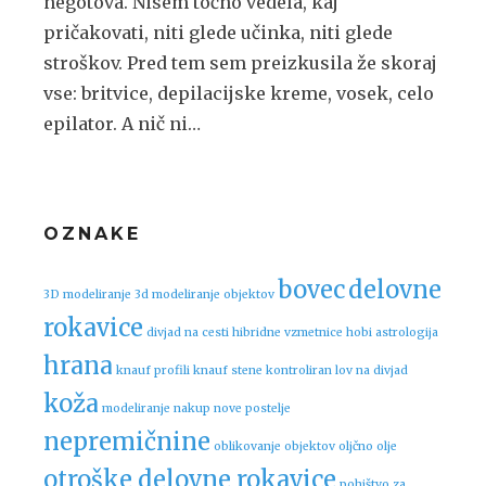
negotova. Nisem točno vedela, kaj
pričakovati, niti glede učinka, niti glede
stroškov. Pred tem sem preizkusila že skoraj
vse: britvice, depilacijske kreme, vosek, celo
epilator. A nič ni…
OZNAKE
bovec
delovne
3D modeliranje
3d modeliranje objektov
rokavice
divjad na cesti
hibridne vzmetnice
hobi astrologija
hrana
knauf profili
knauf stene
kontroliran lov na divjad
koža
modeliranje
nakup nove postelje
nepremičnine
oblikovanje objektov
oljčno olje
otroške delovne rokavice
pohištvo za