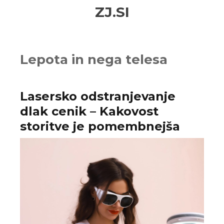
Skip
Skip
ZJ.SI
to
to
navigation
content
Lepota in nega telesa
Lasersko odstranjevanje
dlak cenik – Kakovost
storitve je pomembnejša