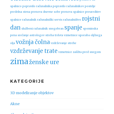
spalnico
popravilo računalnika
popravilo računalnikov
postelje
predelna stena
prenova dnevne sobe
prenova spalnice
preureditev
rojstni
spalnice
računalnik
računalniški servis
računalništvo
dan
spanje
službeni računalnik
snegobran
spominska
pena
srečanje astrologov
streha
trdota vzmetnice
uporaba oljčnega
vožnja čolna
olja
vzdrževanje strehe
vzdrževanje trate
vzmetnice
zaščita pred snegom
zima
ženske ure
KATEGORIJE
3D modeliranje objektov
Akne