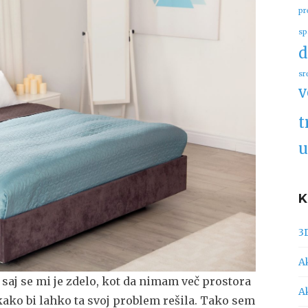
pr
sp
d
sr
v
t
u
3
A
 saj se mi je zdelo, kot da nimam več prostora
A
 kako bi lahko ta svoj problem rešila. Tako sem