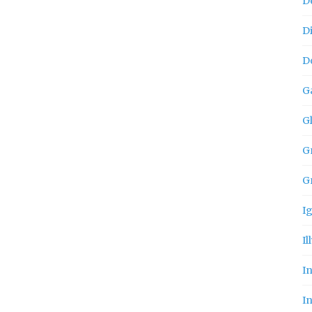
D
D
D
G
G
Gn
G
I
Il
I
In