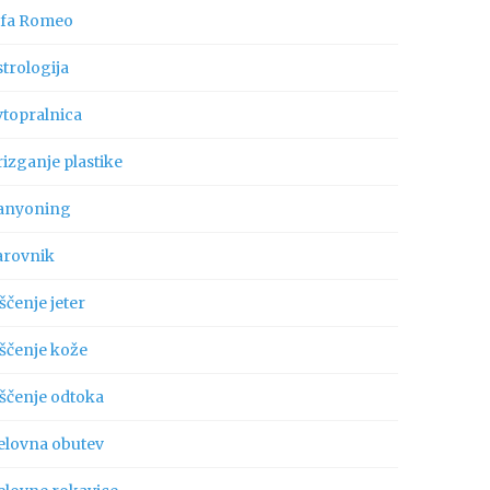
lfa Romeo
trologija
vtopralnica
izganje plastike
anyoning
arovnik
ščenje jeter
iščenje kože
iščenje odtoka
elovna obutev