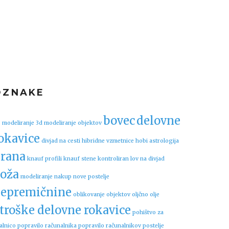
OZNAKE
bovec
delovne
 modeliranje
3d modeliranje objektov
okavice
divjad na cesti
hibridne vzmetnice
hobi astrologija
rana
knauf profili
knauf stene
kontroliran lov na divjad
oža
modeliranje
nakup nove postelje
epremičnine
oblikovanje objektov
oljčno olje
troške delovne rokavice
pohištvo za
alnico
popravilo računalnika
popravilo računalnikov
postelje