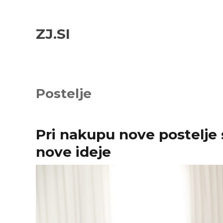
Skip
Skip
to
to
ZJ.SI
navigation
content
Postelje
Pri nakupu nove postelje 
nove ideje