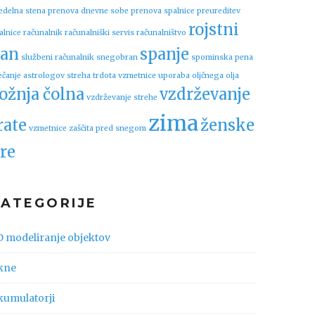
edelna stena
prenova dnevne sobe
prenova spalnice
preureditev
rojstni
alnice
računalnik
računalniški servis
računalništvo
an
spanje
službeni računalnik
snegobran
spominska pena
ečanje astrologov
streha
trdota vzmetnice
uporaba oljčnega olja
ožnja čolna
vzdrževanje
vzdrževanje strehe
zima
rate
ženske
vzmetnice
zaščita pred snegom
re
KATEGORIJE
D modeliranje objektov
kne
kumulatorji