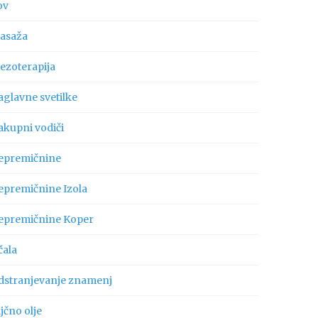
ov
asaža
ezoterapija
aglavne svetilke
akupni vodiči
epremičnine
epremičnine Izola
epremičnine Koper
čala
dstranjevanje znamenj
jčno olje