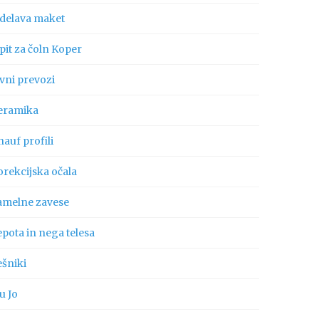
zdelava maket
pit za čoln Koper
vni prevozi
eramika
auf profili
orekcijska očala
amelne zavese
pota in nega telesa
ešniki
u Jo