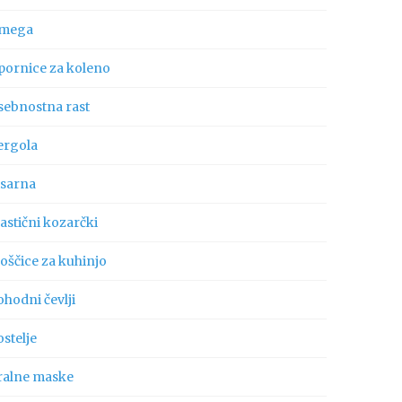
mega
pornice za koleno
sebnostna rast
ergola
isarna
astični kozarčki
oščice za kuhinjo
hodni čevlji
stelje
ralne maske