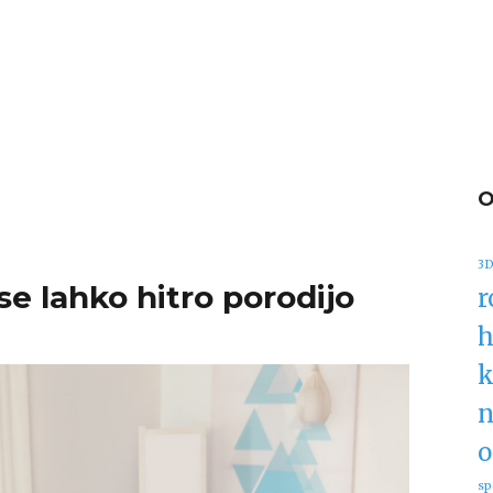
3D
se lahko hitro porodijo
r
h
k
n
o
sp