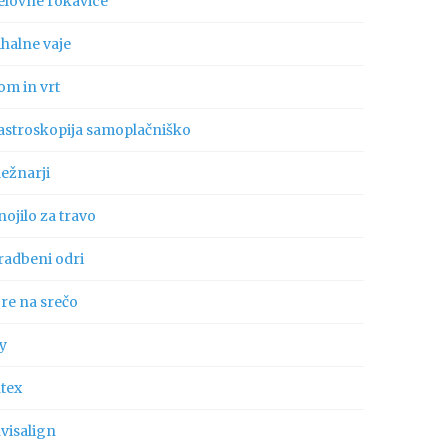
elovne rokavice
ihalne vaje
om in vrt
astroskopija samoplačniško
ležnarji
ojilo za travo
radbeni odri
gre na srečo
ly
ntex
visalign