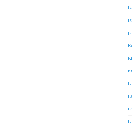
I
Iz
Ja
K
Kn
K
L
Le
L
Li