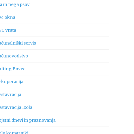
si in nega psov
vc okna
VC vrata
ačunalniški servis
ačunovodstvo
afting Bovec
ekuperacija
estavracija
stavracija Izola
ojstni dnevi in praznovanja
olo komarniki