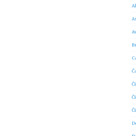
A
As
A
Br
C
Č
Či
Č
Č
D