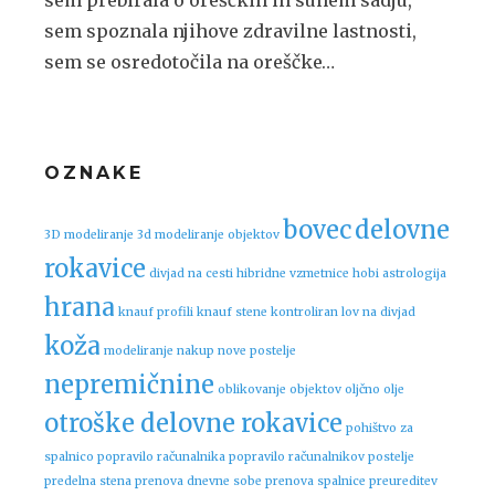
sem spoznala njihove zdravilne lastnosti,
sem se osredotočila na oreščke…
OZNAKE
bovec
delovne
3D modeliranje
3d modeliranje objektov
rokavice
divjad na cesti
hibridne vzmetnice
hobi astrologija
hrana
knauf profili
knauf stene
kontroliran lov na divjad
koža
modeliranje
nakup nove postelje
nepremičnine
oblikovanje objektov
oljčno olje
otroške delovne rokavice
pohištvo za
spalnico
popravilo računalnika
popravilo računalnikov
postelje
predelna stena
prenova dnevne sobe
prenova spalnice
preureditev