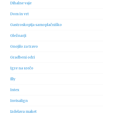
Dihalne vaje
Dom in vrt
Gastroskopija samoplačniško
Gležnarji
Gnojilo za travo
Gradbeni odri
Igre na srečo
Illy
Intex
Invisalign
Izdelava maket