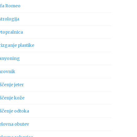
lfa Romeo
trologija
vtopralnica
izganje plastike
anyoning
arovnik
ščenje jeter
iščenje kože
iščenje odtoka
elovna obutev