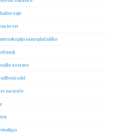
elovne rokavice
ihalne vaje
om in vrt
astroskopija samoplačniško
ležnarji
ojilo za travo
radbeni odri
gre na srečo
ly
ntex
visalign