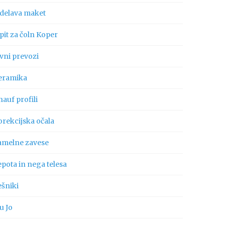
zdelava maket
pit za čoln Koper
vni prevozi
eramika
auf profili
orekcijska očala
amelne zavese
pota in nega telesa
ešniki
u Jo