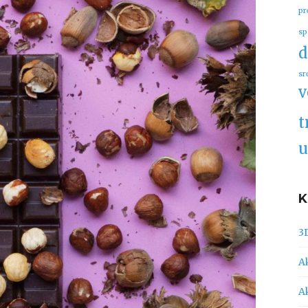
pr
sp
d
sr
v
t
u
3
A
A