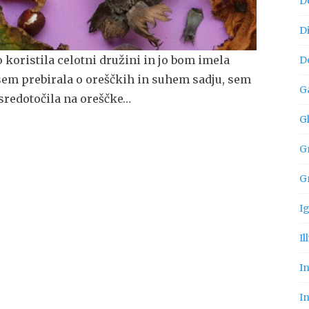
D
D
 koristila celotni družini in jo bom imela
D
sem prebirala o oreščkih in suhem sadju, sem
G
osredotočila na oreščke…
G
Gn
G
I
Il
I
In