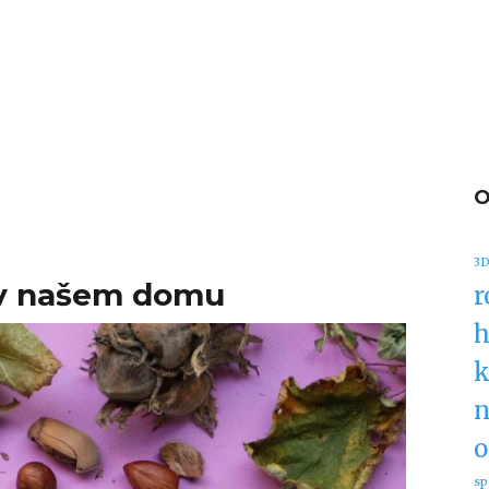
3D
o v našem domu
r
h
k
n
o
sp