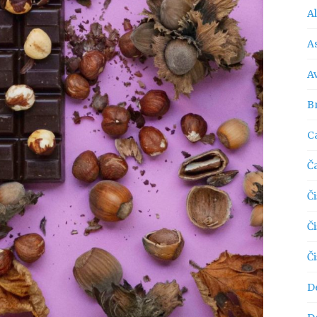
A
As
A
Br
C
Č
Či
Č
Č
D