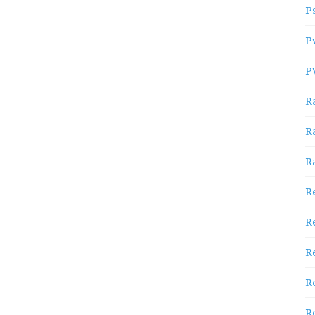
P
P
P
R
R
R
R
R
Re
R
R