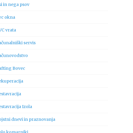
si in nega psov
vc okna
VC vrata
ačunalniški servis
ačunovodstvo
afting Bovec
ekuperacija
estavracija
stavracija Izola
ojstni dnevi in praznovanja
olo komarniki