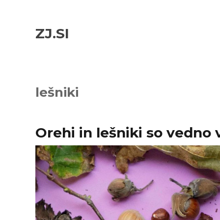
Skip
Skip
to
to
ZJ.SI
navigation
content
lešniki
Orehi in lešniki so vedn