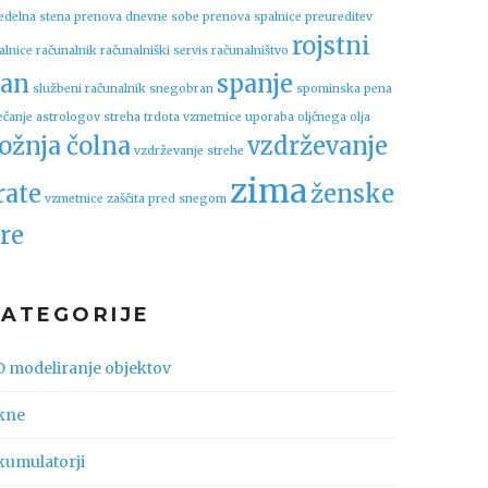
edelna stena
prenova dnevne sobe
prenova spalnice
preureditev
rojstni
alnice
računalnik
računalniški servis
računalništvo
an
spanje
službeni računalnik
snegobran
spominska pena
ečanje astrologov
streha
trdota vzmetnice
uporaba oljčnega olja
ožnja čolna
vzdrževanje
vzdrževanje strehe
zima
rate
ženske
vzmetnice
zaščita pred snegom
re
KATEGORIJE
D modeliranje objektov
kne
kumulatorji