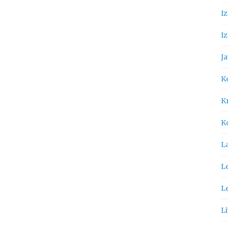
I
Iz
Ja
K
Kn
K
L
Le
L
Li