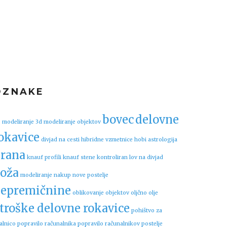
OZNAKE
bovec
delovne
 modeliranje
3d modeliranje objektov
okavice
divjad na cesti
hibridne vzmetnice
hobi astrologija
rana
knauf profili
knauf stene
kontroliran lov na divjad
oža
modeliranje
nakup nove postelje
epremičnine
oblikovanje objektov
oljčno olje
troške delovne rokavice
pohištvo za
alnico
popravilo računalnika
popravilo računalnikov
postelje