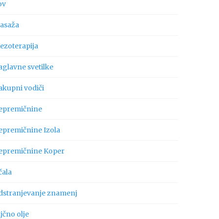
ov
asaža
ezoterapija
aglavne svetilke
akupni vodiči
epremičnine
epremičnine Izola
epremičnine Koper
čala
dstranjevanje znamenj
jčno olje