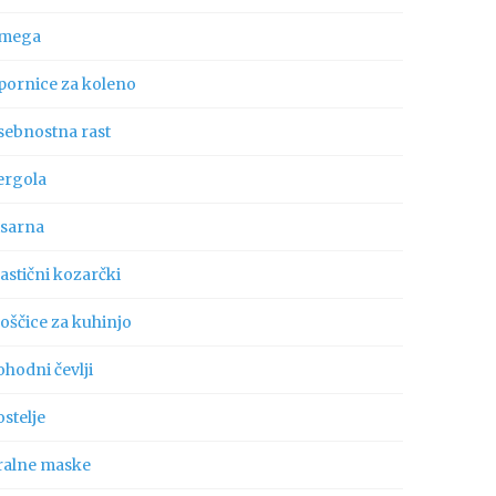
mega
pornice za koleno
sebnostna rast
ergola
isarna
astični kozarčki
oščice za kuhinjo
hodni čevlji
stelje
ralne maske