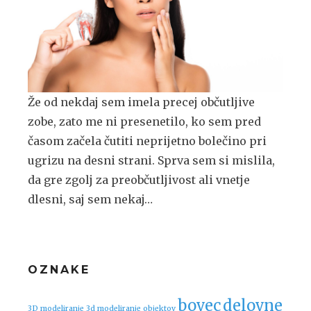
Že od nekdaj sem imela precej občutljive
zobe, zato me ni presenetilo, ko sem pred
časom začela čutiti neprijetno bolečino pri
ugrizu na desni strani. Sprva sem si mislila,
da gre zgolj za preobčutljivost ali vnetje
dlesni, saj sem nekaj…
OZNAKE
bovec
delovne
3D modeliranje
3d modeliranje objektov