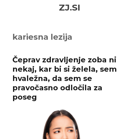
Skip
Skip
ZJ.SI
to
to
navigation
content
kariesna lezija
Čeprav zdravljenje zoba ni
nekaj, kar bi si želela, sem
hvaležna, da sem se
pravočasno odločila za
poseg