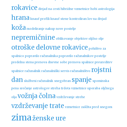
rokavice
divjad na cesti
hibridne vzmetnice
hobi astrologija
hrana
knauf profili
knauf stene
kontroliran lov na divjad
koža
modeliranje
nakup nove postelje
nepremičnine
oblikovanje objektov
oljčno olje
otroške delovne rokavice
pohištvo za
spalnico
popravilo računalnika
popravilo računalnikov
postelje
predelna stena
prenova dnevne sobe
prenova spalnice
preureditev
rojstni
spalnice
računalnik
računalniški servis
računalništvo
dan
spanje
službeni računalnik
snegobran
spominska
pena
srečanje astrologov
streha
trdota vzmetnice
uporaba oljčnega
vožnja čolna
olja
vzdrževanje strehe
vzdrževanje trate
vzmetnice
zaščita pred snegom
zima
ženske ure