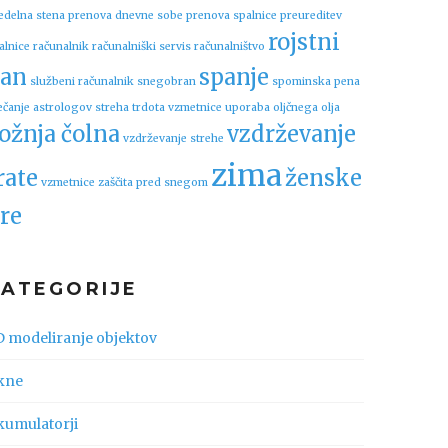
edelna stena
prenova dnevne sobe
prenova spalnice
preureditev
rojstni
alnice
računalnik
računalniški servis
računalništvo
an
spanje
službeni računalnik
snegobran
spominska pena
ečanje astrologov
streha
trdota vzmetnice
uporaba oljčnega olja
ožnja čolna
vzdrževanje
vzdrževanje strehe
zima
rate
ženske
vzmetnice
zaščita pred snegom
re
KATEGORIJE
D modeliranje objektov
kne
kumulatorji