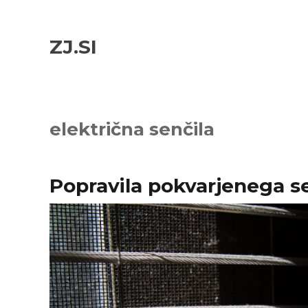
Skip
Skip
to
to
ZJ.SI
navigation
content
električna senčila
Popravila pokvarjenega se