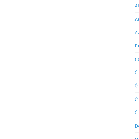
A
As
A
Br
C
Č
Či
Č
Č
D