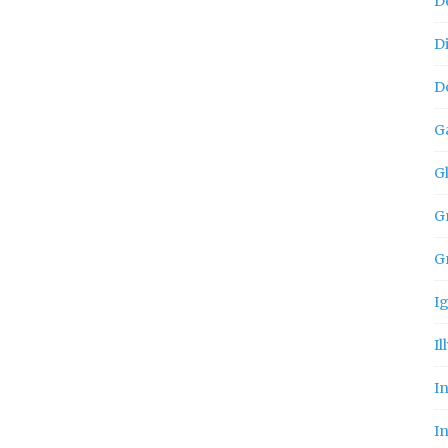
D
D
D
G
G
Gn
G
I
Il
I
In