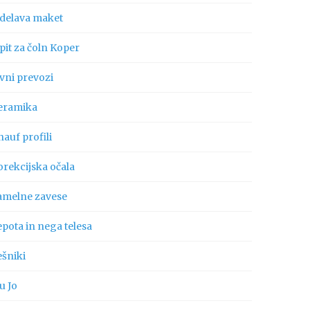
zdelava maket
pit za čoln Koper
vni prevozi
eramika
auf profili
orekcijska očala
amelne zavese
pota in nega telesa
ešniki
u Jo