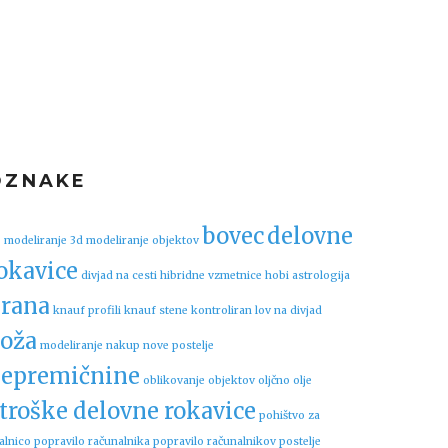
OZNAKE
bovec
delovne
 modeliranje
3d modeliranje objektov
okavice
divjad na cesti
hibridne vzmetnice
hobi astrologija
rana
knauf profili
knauf stene
kontroliran lov na divjad
oža
modeliranje
nakup nove postelje
epremičnine
oblikovanje objektov
oljčno olje
troške delovne rokavice
pohištvo za
alnico
popravilo računalnika
popravilo računalnikov
postelje