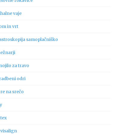
elovne rokavice
ihalne vaje
om in vrt
astroskopija samoplačniško
ležnarji
ojilo za travo
radbeni odri
gre na srečo
ly
ntex
visalign