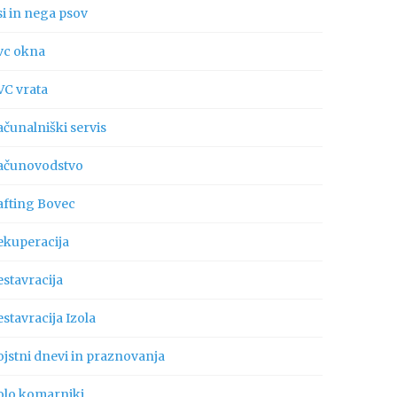
si in nega psov
vc okna
VC vrata
ačunalniški servis
ačunovodstvo
afting Bovec
ekuperacija
estavracija
stavracija Izola
ojstni dnevi in praznovanja
olo komarniki