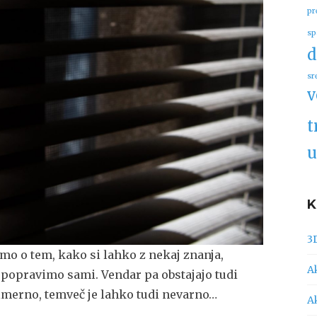
pr
sp
d
sr
v
t
u
3
mo o tem, kako si lahko z nekaj znanja,
A
i popravimo sami. Vendar pa obstajajo tudi
imerno, temveč je lahko tudi nevarno…
A