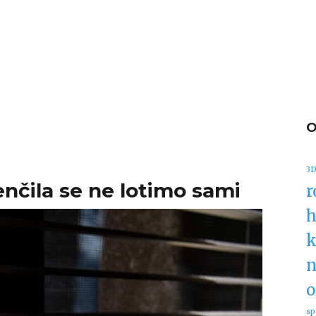
3D
nčila se ne lotimo sami
r
h
k
n
o
sp