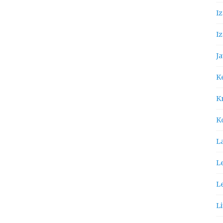
I
Iz
Ja
K
Kn
K
L
Le
L
Li