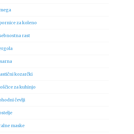
mega
pornice za koleno
sebnostna rast
ergola
isarna
astični kozarčki
oščice za kuhinjo
hodni čevlji
stelje
ralne maske