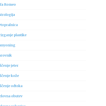
lfa Romeo
trologija
vtopralnica
izganje plastike
anyoning
arovnik
ščenje jeter
iščenje kože
iščenje odtoka
elovna obutev