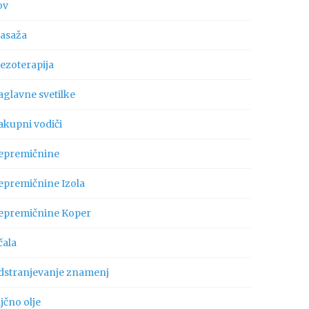
ov
asaža
ezoterapija
aglavne svetilke
akupni vodiči
epremičnine
epremičnine Izola
epremičnine Koper
čala
dstranjevanje znamenj
jčno olje