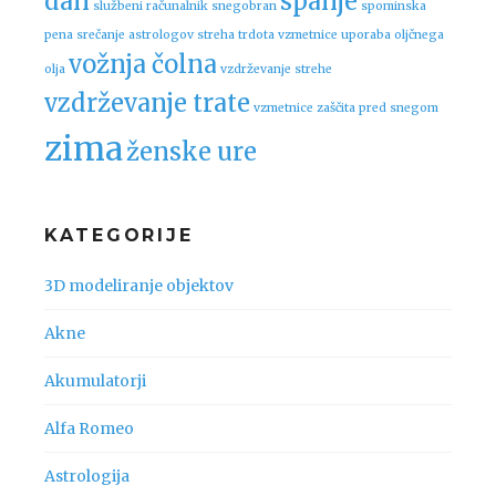
dan
spanje
službeni računalnik
snegobran
spominska
pena
srečanje astrologov
streha
trdota vzmetnice
uporaba oljčnega
vožnja čolna
olja
vzdrževanje strehe
vzdrževanje trate
vzmetnice
zaščita pred snegom
zima
ženske ure
KATEGORIJE
3D modeliranje objektov
Akne
Akumulatorji
Alfa Romeo
Astrologija