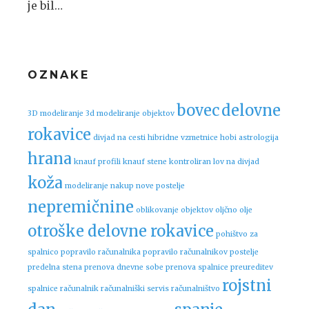
je bil…
OZNAKE
bovec
delovne
3D modeliranje
3d modeliranje objektov
rokavice
divjad na cesti
hibridne vzmetnice
hobi astrologija
hrana
knauf profili
knauf stene
kontroliran lov na divjad
koža
modeliranje
nakup nove postelje
nepremičnine
oblikovanje objektov
oljčno olje
otroške delovne rokavice
pohištvo za
spalnico
popravilo računalnika
popravilo računalnikov
postelje
predelna stena
prenova dnevne sobe
prenova spalnice
preureditev
rojstni
spalnice
računalnik
računalniški servis
računalništvo