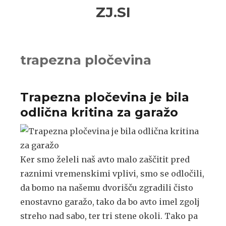
Skip
Skip
ZJ.SI
to
to
navigation
content
trapezna pločevina
Trapezna pločevina je bila
odlična kritina za garažo
Ker smo želeli naš avto malo zaščitit pred
raznimi vremenskimi vplivi, smo se odločili,
da bomo na našemu dvorišču zgradili čisto
enostavno garažo, tako da bo avto imel zgolj
streho nad sabo, ter tri stene okoli. Tako pa