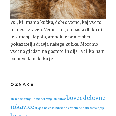
Vsi, ki imamo kužka, dobro vemo, kaj vse to
prinese zraven. Vemo tudi, da pasja dlaka ni
le zunanja lepota, ampak je pomemben
pokazatelj zdravja našega kužka. Moramo
vseeno gledati na gostoto in sijaj. Veliko nam
bo povedalo, kako je…
OZNAKE
bovec
delovne
3D modeliranje
3d modeliranje objektov
rokavice
divjad na cesti
hibridne vzmetnice
hobi astrologija