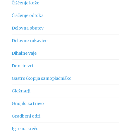
Čiščenje kože
Čiščenje odtoka
Delovna obutev
Delovne rokavice
Dihalne vaje
Dom in vrt
Gastroskopija samoplačniško
Gležnarji
Gnojilo za travo
Gradbeni odri
Igre na srečo