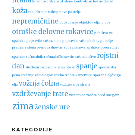
hrana
knauf profili
knauf stene
kontroliran lov na divjad
koža
modeliranje
nakup nove postelje
nepremičnine
oblikovanje objektov
oljčno olje
otroške delovne rokavice
pohištvo za
spalnico
popravilo računalnika
popravilo računalnikov
postelje
predelna stena
prenova dnevne sobe
prenova spalnice
preureditev
rojstni
spalnice
računalnik
računalniški servis
računalništvo
dan
spanje
službeni računalnik
snegobran
spominska
pena
srečanje astrologov
streha
trdota vzmetnice
uporaba oljčnega
vožnja čolna
olja
vzdrževanje strehe
vzdrževanje trate
vzmetnice
zaščita pred snegom
zima
ženske ure
KATEGORIJE