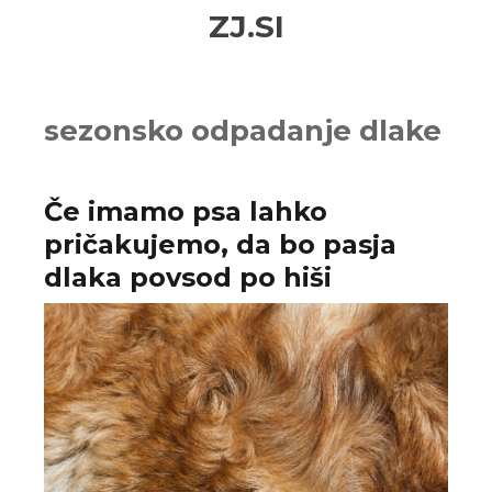
Skip
Skip
ZJ.SI
to
to
navigation
content
sezonsko odpadanje dlake
Če imamo psa lahko
pričakujemo, da bo pasja
dlaka povsod po hiši