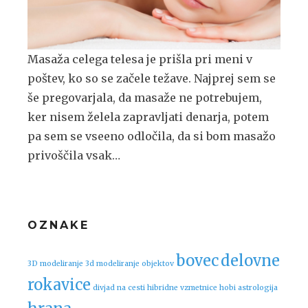
Masaža celega telesa je prišla pri meni v
poštev, ko so se začele težave. Najprej sem se
še pregovarjala, da masaže ne potrebujem,
ker nisem želela zapravljati denarja, potem
pa sem se vseeno odločila, da si bom masažo
privoščila vsak…
OZNAKE
bovec
delovne
3D modeliranje
3d modeliranje objektov
rokavice
divjad na cesti
hibridne vzmetnice
hobi astrologija