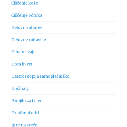
Čiščenje kože
Čiščenje odtoka
Delovna obutev
Delovne rokavice
Dihalne vaje
Dom in vrt
Gastroskopija samoplačniško
Gležnarji
Gnojilo za travo
Gradbeni odri
Igre na srečo