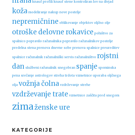
hrana
knauf profili
knauf stene
kontroliran lov na divjad
koža
modeliranje
nakup nove postelje
nepremičnine
oblikovanje objektov
oljčno olje
otroške delovne rokavice
pohištvo za
spalnico
popravilo računalnika
popravilo računalnikov
postelje
predelna stena
prenova dnevne sobe
prenova spalnice
preureditev
rojstni
spalnice
računalnik
računalniški servis
računalništvo
dan
spanje
službeni računalnik
snegobran
spominska
pena
srečanje astrologov
streha
trdota vzmetnice
uporaba oljčnega
vožnja čolna
olja
vzdrževanje strehe
vzdrževanje trate
vzmetnice
zaščita pred snegom
zima
ženske ure
KATEGORIJE