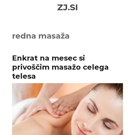
Skip
Skip
ZJ.SI
to
to
navigation
content
redna masaža
Enkrat na mesec si
privoščim masažo celega
telesa