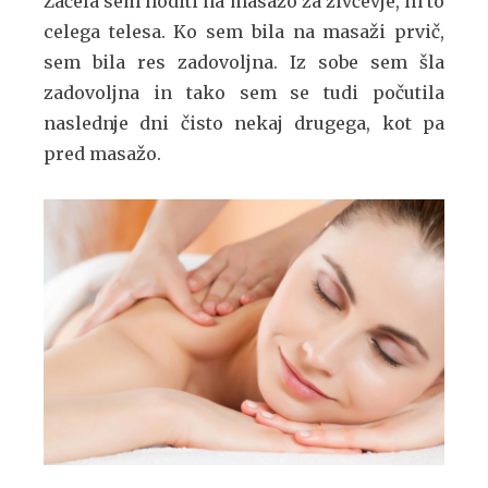
Začela sem hoditi na masažo za živčevje, in to
celega telesa. Ko sem bila na masaži prvič,
sem bila res zadovoljna. Iz sobe sem šla
zadovoljna in tako sem se tudi počutila
naslednje dni čisto nekaj drugega, kot pa
pred masažo.