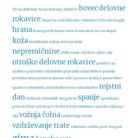
bovec
delovne
3D modeliranje
3d modeliranje objektov
rokavice
divjad na cesti
hibridne vzmetnice
hobi astrologija
hrana
knauf profili
knauf stene
kontroliran lov na divjad
koža
modeliranje
nakup nove postelje
nepremičnine
oblikovanje objektov
oljčno olje
otroške delovne rokavice
pohištvo za
spalnico
popravilo računalnika
popravilo računalnikov
postelje
predelna stena
prenova dnevne sobe
prenova spalnice
preureditev
rojstni
spalnice
računalnik
računalniški servis
računalništvo
dan
spanje
službeni računalnik
snegobran
spominska
pena
srečanje astrologov
streha
trdota vzmetnice
uporaba oljčnega
vožnja čolna
olja
vzdrževanje strehe
vzdrževanje trate
vzmetnice
zaščita pred snegom