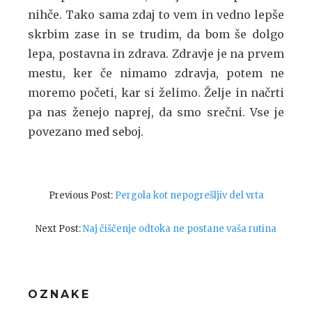
nihče. Tako sama zdaj to vem in vedno lepše
skrbim zase in se trudim, da bom še dolgo
lepa, postavna in zdrava. Zdravje je na prvem
mestu, ker če nimamo zdravja, potem ne
moremo početi, kar si želimo. Želje in načrti
pa nas ženejo naprej, da smo srečni. Vse je
povezano med seboj.
Navigacija
Previous
Previous Post:
Pergola kot nepogrešljiv del vrta
post:
prispevka
Next
Next Post:
Naj čiščenje odtoka ne postane vaša rutina
post:
OZNAKE