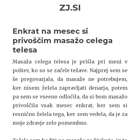
Skip
Skip
ZJ.SI
to
to
navigation
content
Enkrat na mesec si
privoščim masažo celega
telesa
Masaža celega telesa je prišla pri meni v
poštev, ko so se začele težave. Najprej sem se
še pregovarjala, da masaže ne potrebujem,
ker nisem želela zapravljati denarja, potem
pa sem se vseeno odločila, da si bom masažo
privoščila vsak mesec enkrat, ker sem si
resnično želela tega, ker sem vedela, da je za
moje zdravje zelo pomembno.