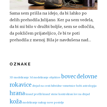
Sama sem prišla na idejo, da bi lahko po
delih prehodila Julijano. Ker pa sem vedela,
da bi mi bilo v družbi boljše, sem se odločila,
da pokličem prijateljico, če bi te poti
prehodila z menoj. Bila je navdušena nad…
OZNAKE
bovec
delovne
3D modeliranje
3d modeliranje objektov
rokavice
divjad na cesti
hibridne vzmetnice
hobi astrologija
hrana
knauf profili
knauf stene
kontroliran lov na divjad
koža
modeliranje
nakup nove postelje