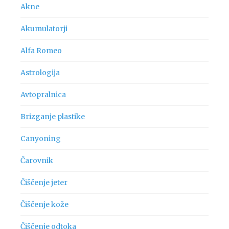
Akne
Akumulatorji
Alfa Romeo
Astrologija
Avtopralnica
Brizganje plastike
Canyoning
Čarovnik
Čiščenje jeter
Čiščenje kože
Čiščenje odtoka