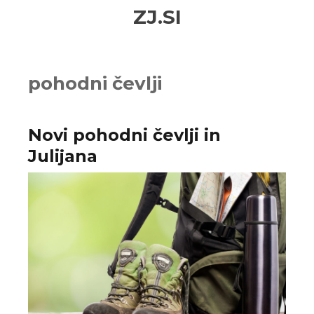
Skip
Skip
ZJ.SI
to
to
navigation
content
pohodni čevlji
Novi pohodni čevlji in
Julijana