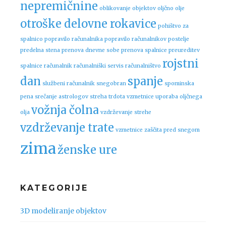
nepremičnine
oblikovanje objektov
oljčno olje
otroške delovne rokavice
pohištvo za
spalnico
popravilo računalnika
popravilo računalnikov
postelje
predelna stena
prenova dnevne sobe
prenova spalnice
preureditev
rojstni
spalnice
računalnik
računalniški servis
računalništvo
dan
spanje
službeni računalnik
snegobran
spominska
pena
srečanje astrologov
streha
trdota vzmetnice
uporaba oljčnega
vožnja čolna
olja
vzdrževanje strehe
vzdrževanje trate
vzmetnice
zaščita pred snegom
zima
ženske ure
KATEGORIJE
3D modeliranje objektov