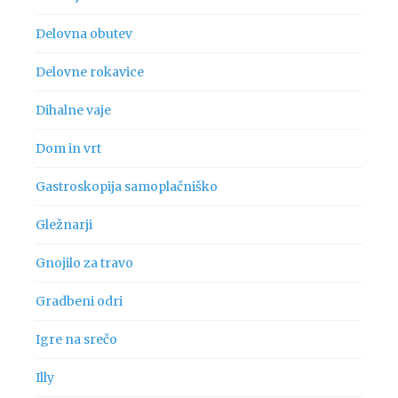
Delovna obutev
Delovne rokavice
Dihalne vaje
Dom in vrt
Gastroskopija samoplačniško
Gležnarji
Gnojilo za travo
Gradbeni odri
Igre na srečo
Illy