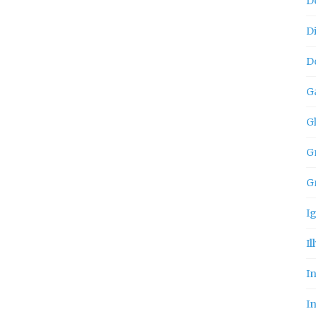
D
D
D
G
G
Gn
G
I
Il
I
In