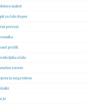
zdelava maket
pit za čoln Koper
vni prevozi
eramika
auf profili
orekcijska očala
amelne zavese
pota in nega telesa
ešniki
u Jo