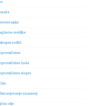
ov
asaža
ezoterapija
aglavne svetilke
akupni vodiči
epremičnine
epremičnine Izola
epremičnine Koper
čala
dstranjevanje znamenj
jčno olje