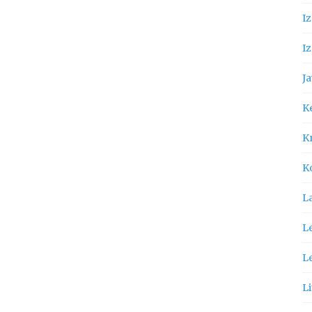
I
Iz
Ja
K
Kn
K
L
Le
L
Li