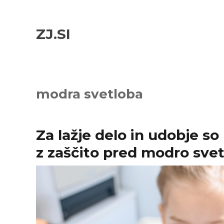
Skip
Skip
to
to
ZJ.SI
navigation
content
modra svetloba
Za lažje delo in udobje s
z zaščito pred modro sve