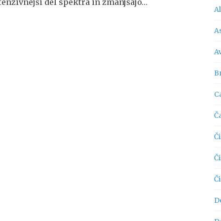
ntenzivnejši del spektra in zmanjšajo…
A
As
A
Br
C
Č
Či
Č
Č
D