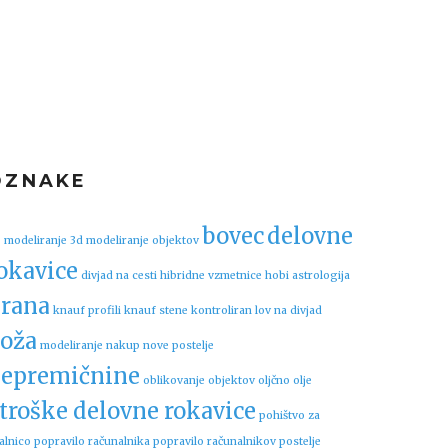
OZNAKE
bovec
delovne
 modeliranje
3d modeliranje objektov
okavice
divjad na cesti
hibridne vzmetnice
hobi astrologija
rana
knauf profili
knauf stene
kontroliran lov na divjad
oža
modeliranje
nakup nove postelje
epremičnine
oblikovanje objektov
oljčno olje
troške delovne rokavice
pohištvo za
alnico
popravilo računalnika
popravilo računalnikov
postelje