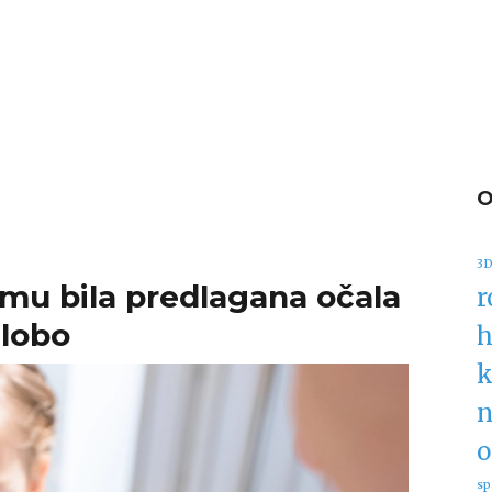
3D
o mu bila predlagana očala
r
tlobo
h
k
n
o
sp