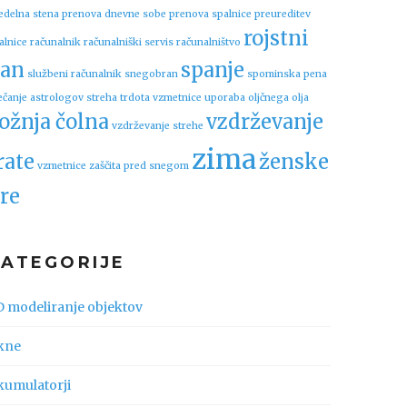
edelna stena
prenova dnevne sobe
prenova spalnice
preureditev
rojstni
alnice
računalnik
računalniški servis
računalništvo
an
spanje
službeni računalnik
snegobran
spominska pena
ečanje astrologov
streha
trdota vzmetnice
uporaba oljčnega olja
ožnja čolna
vzdrževanje
vzdrževanje strehe
zima
rate
ženske
vzmetnice
zaščita pred snegom
re
KATEGORIJE
D modeliranje objektov
kne
kumulatorji