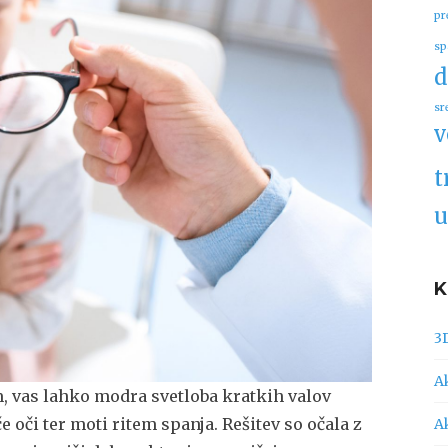
pr
sp
d
sr
v
t
u
3
A
m, vas lahko modra svetloba kratkih valov
e oči ter moti ritem spanja. Rešitev so očala z
A