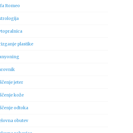
lfa Romeo
trologija
vtopralnica
izganje plastike
anyoning
arovnik
ščenje jeter
iščenje kože
iščenje odtoka
elovna obutev