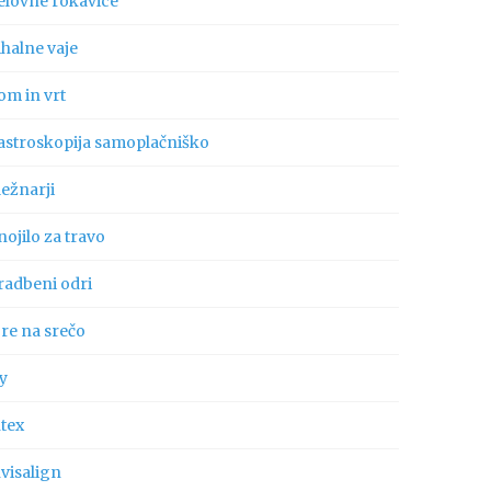
elovne rokavice
ihalne vaje
om in vrt
astroskopija samoplačniško
ležnarji
ojilo za travo
radbeni odri
gre na srečo
ly
ntex
visalign