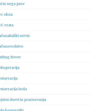
si in nega psov
vc okna
VC vrata
ačunalniški servis
ačunovodstvo
afting Bovec
ekuperacija
estavracija
stavracija Izola
ojstni dnevi in praznovanja
olo komarniki