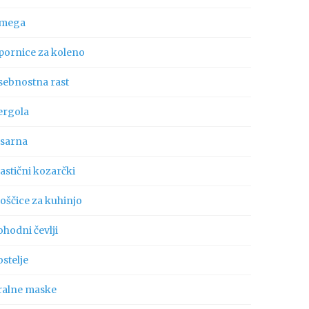
mega
pornice za koleno
sebnostna rast
ergola
isarna
astični kozarčki
oščice za kuhinjo
hodni čevlji
stelje
ralne maske