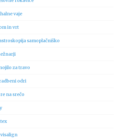
elovne rokavice
ihalne vaje
om in vrt
astroskopija samoplačniško
ležnarji
ojilo za travo
radbeni odri
gre na srečo
ly
ntex
visalign