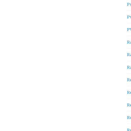
P
P
P
R
R
R
R
R
Re
R
R