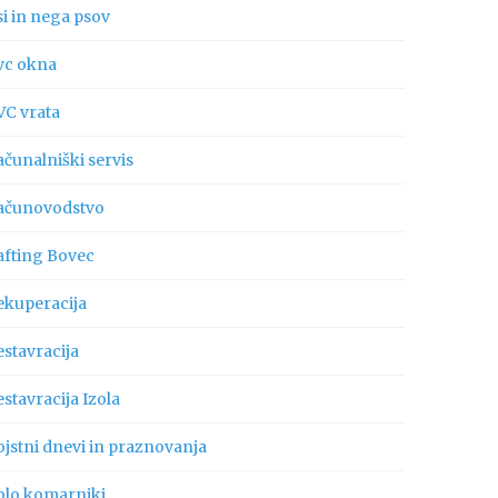
si in nega psov
vc okna
VC vrata
ačunalniški servis
ačunovodstvo
afting Bovec
ekuperacija
estavracija
stavracija Izola
ojstni dnevi in praznovanja
olo komarniki