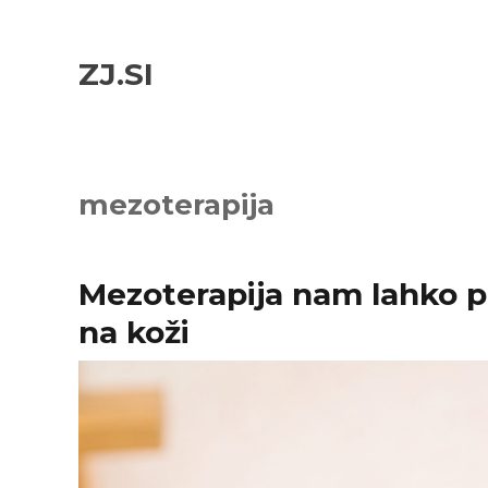
Skip
Skip
to
to
ZJ.SI
navigation
content
mezoterapija
Mezoterapija nam lahko p
na koži