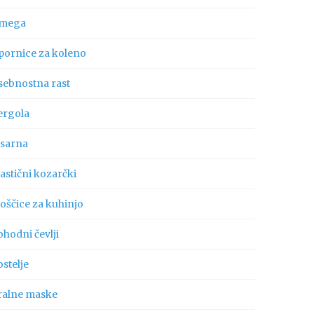
mega
pornice za koleno
sebnostna rast
ergola
isarna
astični kozarčki
oščice za kuhinjo
hodni čevlji
stelje
ralne maske