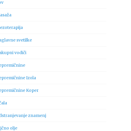
ov
asaža
ezoterapija
aglavne svetilke
akupni vodiči
epremičnine
epremičnine Izola
epremičnine Koper
čala
dstranjevanje znamenj
jčno olje