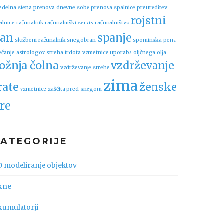
edelna stena
prenova dnevne sobe
prenova spalnice
preureditev
rojstni
alnice
računalnik
računalniški servis
računalništvo
an
spanje
službeni računalnik
snegobran
spominska pena
ečanje astrologov
streha
trdota vzmetnice
uporaba oljčnega olja
ožnja čolna
vzdrževanje
vzdrževanje strehe
zima
rate
ženske
vzmetnice
zaščita pred snegom
re
KATEGORIJE
D modeliranje objektov
kne
kumulatorji