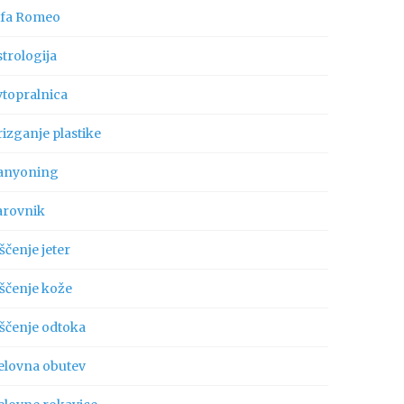
lfa Romeo
trologija
vtopralnica
izganje plastike
anyoning
arovnik
ščenje jeter
iščenje kože
iščenje odtoka
elovna obutev