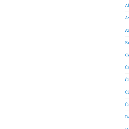
A
As
A
Br
C
Č
Či
Č
Č
D