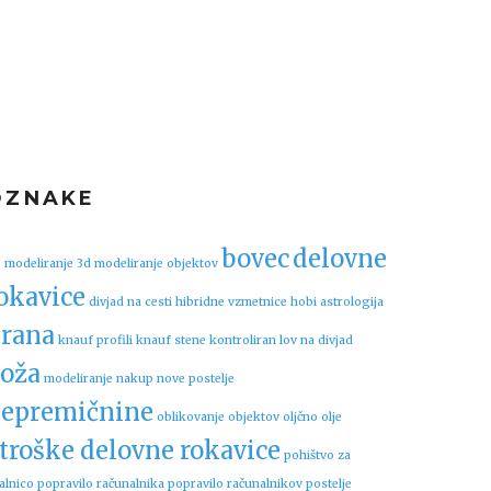
OZNAKE
bovec
delovne
 modeliranje
3d modeliranje objektov
okavice
divjad na cesti
hibridne vzmetnice
hobi astrologija
rana
knauf profili
knauf stene
kontroliran lov na divjad
oža
modeliranje
nakup nove postelje
epremičnine
oblikovanje objektov
oljčno olje
troške delovne rokavice
pohištvo za
alnico
popravilo računalnika
popravilo računalnikov
postelje