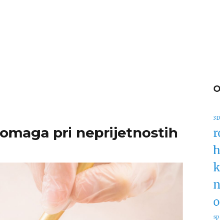
3D
omaga pri neprijetnostih
r
h
k
n
o
sp