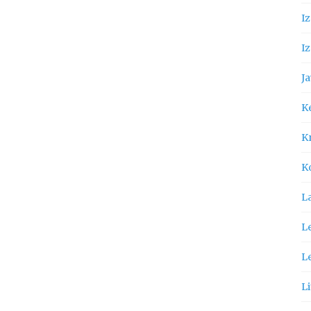
I
Iz
Ja
K
Kn
K
L
Le
L
Li