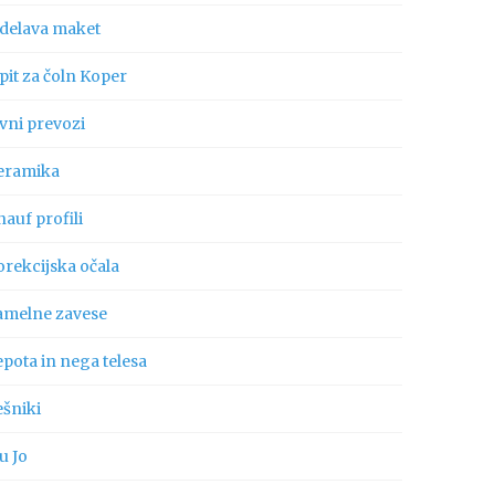
zdelava maket
pit za čoln Koper
vni prevozi
eramika
auf profili
orekcijska očala
amelne zavese
pota in nega telesa
ešniki
u Jo