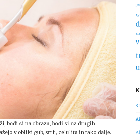
pr
sp
d
sr
v
t
u
3
A
, bodi si na obrazu, bodi si na drugih
jo v obliki gub, strij, celulita in tako dalje.
A