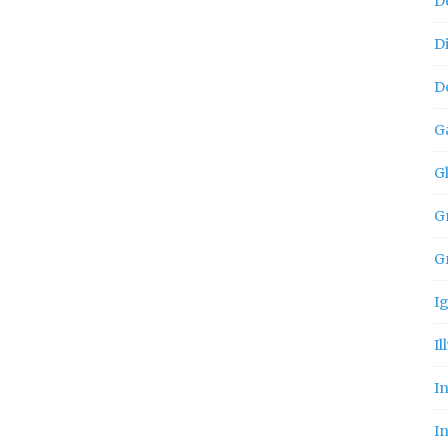
D
D
D
G
G
Gn
G
I
Il
I
In