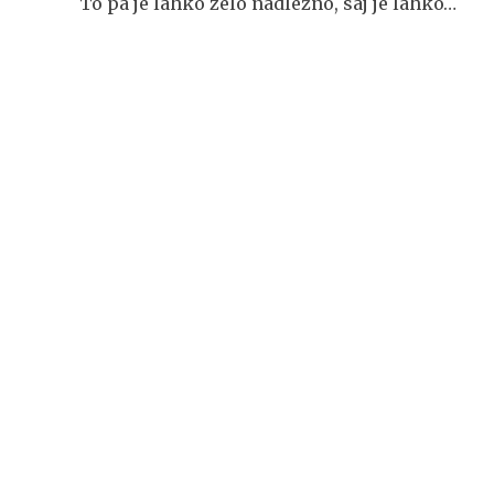
To pa je lahko zelo nadležno, saj je lahko…