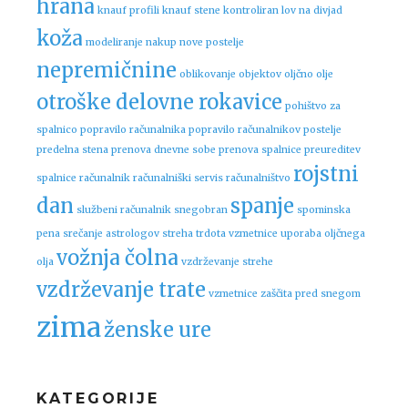
hrana
knauf profili
knauf stene
kontroliran lov na divjad
koža
modeliranje
nakup nove postelje
nepremičnine
oblikovanje objektov
oljčno olje
otroške delovne rokavice
pohištvo za
spalnico
popravilo računalnika
popravilo računalnikov
postelje
predelna stena
prenova dnevne sobe
prenova spalnice
preureditev
rojstni
spalnice
računalnik
računalniški servis
računalništvo
dan
spanje
službeni računalnik
snegobran
spominska
pena
srečanje astrologov
streha
trdota vzmetnice
uporaba oljčnega
vožnja čolna
olja
vzdrževanje strehe
vzdrževanje trate
vzmetnice
zaščita pred snegom
zima
ženske ure
KATEGORIJE