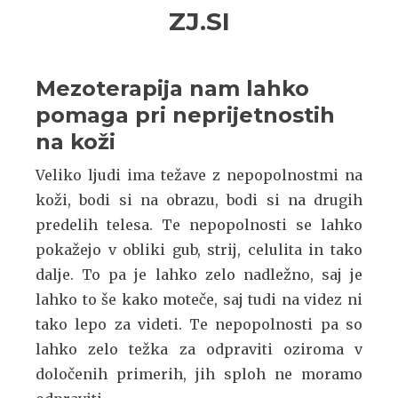
Skip
Skip
ZJ.SI
to
to
navigation
content
Mezoterapija nam lahko
pomaga pri neprijetnostih
na koži
Veliko ljudi ima težave z nepopolnostmi na
koži, bodi si na obrazu, bodi si na drugih
predelih telesa. Te nepopolnosti se lahko
pokažejo v obliki gub, strij, celulita in tako
dalje. To pa je lahko zelo nadležno, saj je
lahko to še kako moteče, saj tudi na videz ni
tako lepo za videti. Te nepopolnosti pa so
lahko zelo težka za odpraviti oziroma v
določenih primerih, jih sploh ne moramo