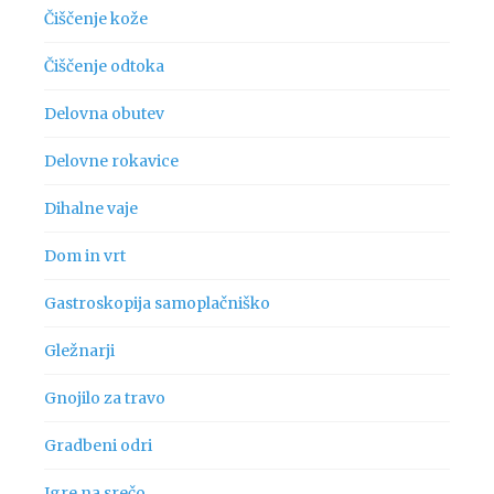
Čiščenje kože
Čiščenje odtoka
Delovna obutev
Delovne rokavice
Dihalne vaje
Dom in vrt
Gastroskopija samoplačniško
Gležnarji
Gnojilo za travo
Gradbeni odri
Igre na srečo