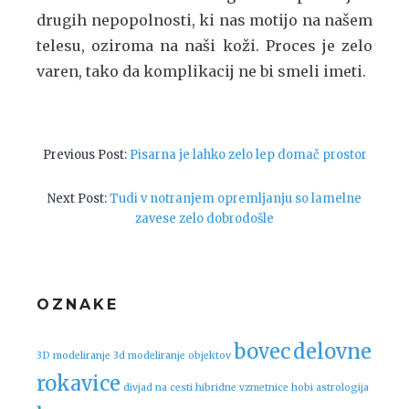
drugih nepopolnosti, ki nas motijo na našem
telesu, oziroma na naši koži. Proces je zelo
varen, tako da komplikacij ne bi smeli imeti.
Navigacija
Previous
Previous Post:
Pisarna je lahko zelo lep domač prostor
post:
prispevka
Next
Next Post:
Tudi v notranjem opremljanju so lamelne
post:
zavese zelo dobrodošle
OZNAKE
bovec
delovne
3D modeliranje
3d modeliranje objektov
rokavice
divjad na cesti
hibridne vzmetnice
hobi astrologija