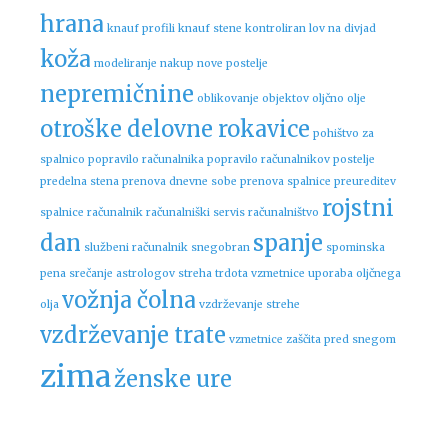
hrana
knauf profili
knauf stene
kontroliran lov na divjad
koža
modeliranje
nakup nove postelje
nepremičnine
oblikovanje objektov
oljčno olje
otroške delovne rokavice
pohištvo za
spalnico
popravilo računalnika
popravilo računalnikov
postelje
predelna stena
prenova dnevne sobe
prenova spalnice
preureditev
rojstni
spalnice
računalnik
računalniški servis
računalništvo
dan
spanje
službeni računalnik
snegobran
spominska
pena
srečanje astrologov
streha
trdota vzmetnice
uporaba oljčnega
vožnja čolna
olja
vzdrževanje strehe
vzdrževanje trate
vzmetnice
zaščita pred snegom
zima
ženske ure