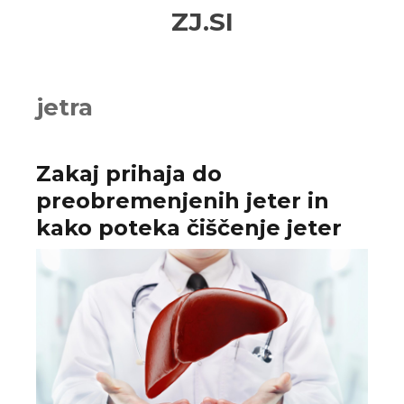
Skip
Skip
ZJ.SI
to
to
navigation
content
jetra
Zakaj prihaja do
preobremenjenih jeter in
kako poteka čiščenje jeter