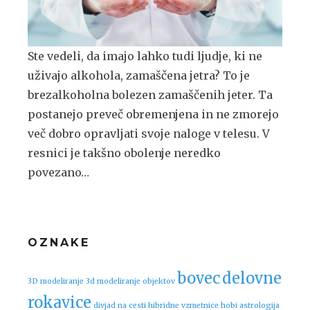
Ste vedeli, da imajo lahko tudi ljudje, ki ne
uživajo alkohola, zamaščena jetra? To je
brezalkoholna bolezen zamaščenih jeter. Ta
postanejo preveč obremenjena in ne zmorejo
več dobro opravljati svoje naloge v telesu. V
resnici je takšno obolenje neredko
povezano…
OZNAKE
bovec
delovne
3D modeliranje
3d modeliranje objektov
rokavice
divjad na cesti
hibridne vzmetnice
hobi astrologija