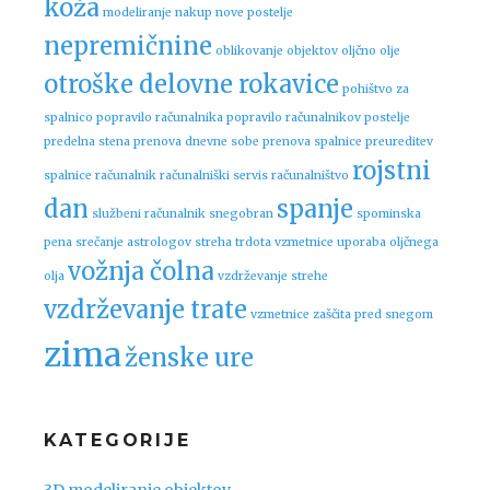
koža
modeliranje
nakup nove postelje
nepremičnine
oblikovanje objektov
oljčno olje
otroške delovne rokavice
pohištvo za
spalnico
popravilo računalnika
popravilo računalnikov
postelje
predelna stena
prenova dnevne sobe
prenova spalnice
preureditev
rojstni
spalnice
računalnik
računalniški servis
računalništvo
dan
spanje
službeni računalnik
snegobran
spominska
pena
srečanje astrologov
streha
trdota vzmetnice
uporaba oljčnega
vožnja čolna
olja
vzdrževanje strehe
vzdrževanje trate
vzmetnice
zaščita pred snegom
zima
ženske ure
KATEGORIJE
3D modeliranje objektov