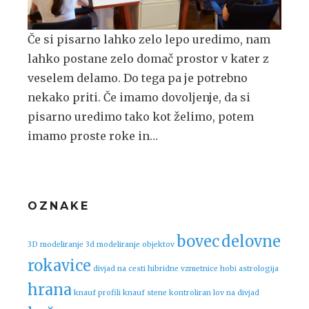
Če si pisarno lahko zelo lepo uredimo, nam
lahko postane zelo domač prostor v kater z
veselem delamo. Do tega pa je potrebno
nekako priti. Če imamo dovoljenje, da si
pisarno uredimo tako kot želimo, potem
imamo proste roke in…
OZNAKE
bovec
delovne
3D modeliranje
3d modeliranje objektov
rokavice
divjad na cesti
hibridne vzmetnice
hobi astrologija
hrana
knauf profili
knauf stene
kontroliran lov na divjad