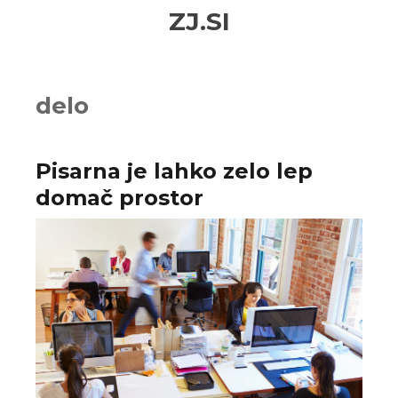
Skip
Skip
ZJ.SI
to
to
navigation
content
delo
Pisarna je lahko zelo lep
domač prostor