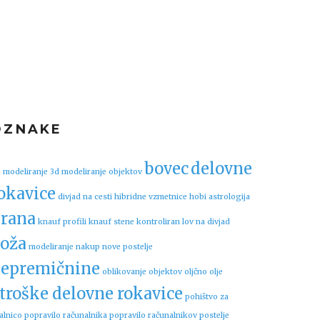
OZNAKE
bovec
delovne
 modeliranje
3d modeliranje objektov
okavice
divjad na cesti
hibridne vzmetnice
hobi astrologija
rana
knauf profili
knauf stene
kontroliran lov na divjad
oža
modeliranje
nakup nove postelje
epremičnine
oblikovanje objektov
oljčno olje
troške delovne rokavice
pohištvo za
alnico
popravilo računalnika
popravilo računalnikov
postelje