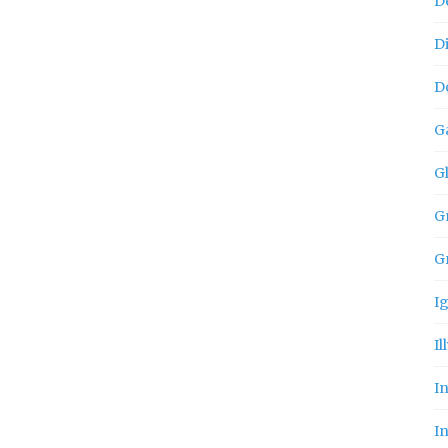
D
D
D
G
G
Gn
G
I
Il
I
In