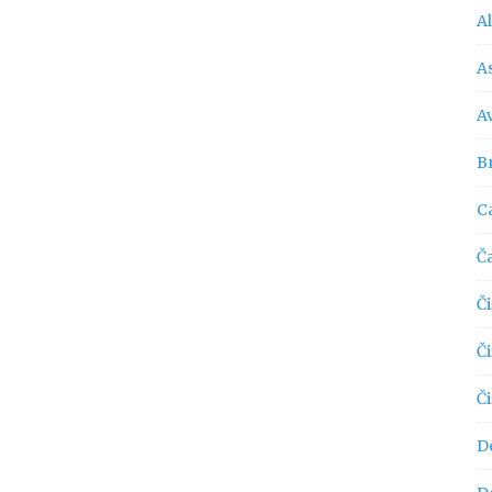
A
As
A
Br
C
Č
Či
Č
Č
D