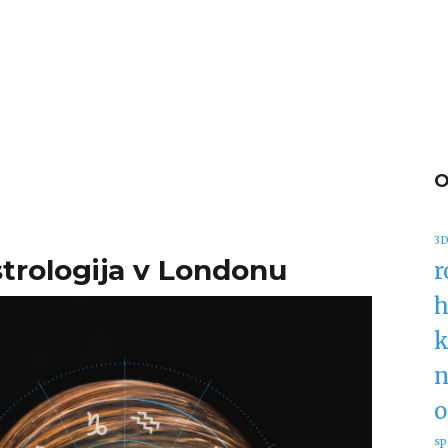
3D
strologija v Londonu
r
h
k
n
o
sp