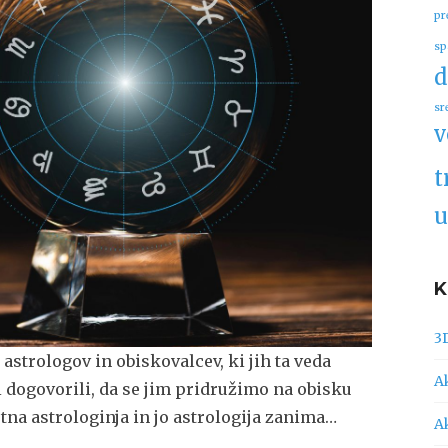
pr
sp
d
sr
v
t
u
3
astrologov in obiskovalcev, ki jih ta veda
A
i dogovorili, da se jim pridružimo na obisku
stna astrologinja in jo astrologija zanima…
A