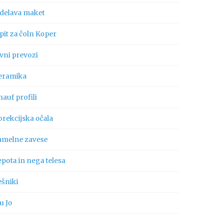
zdelava maket
pit za čoln Koper
vni prevozi
eramika
auf profili
orekcijska očala
amelne zavese
pota in nega telesa
ešniki
u Jo