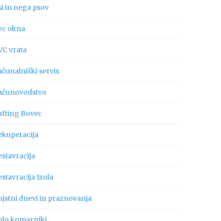
si in nega psov
vc okna
VC vrata
ačunalniški servis
ačunovodstvo
afting Bovec
ekuperacija
estavracija
stavracija Izola
ojstni dnevi in praznovanja
olo komarniki