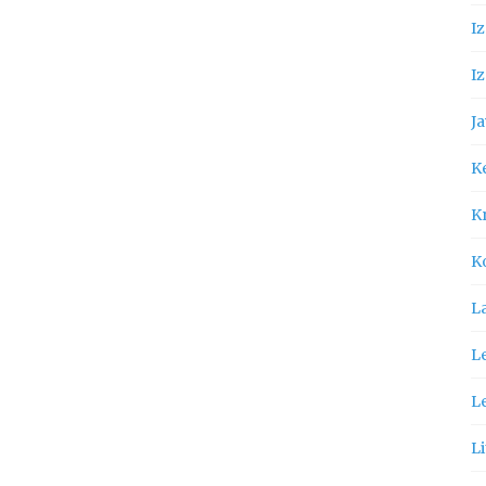
I
Iz
Ja
K
Kn
K
L
Le
L
Li