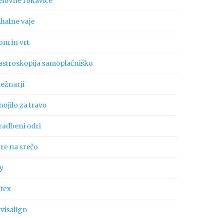
elovne rokavice
ihalne vaje
om in vrt
astroskopija samoplačniško
ležnarji
ojilo za travo
radbeni odri
gre na srečo
ly
ntex
visalign