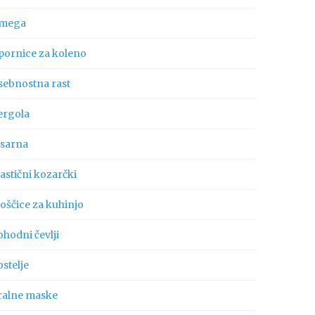
mega
pornice za koleno
sebnostna rast
ergola
isarna
astični kozarčki
oščice za kuhinjo
hodni čevlji
stelje
ralne maske