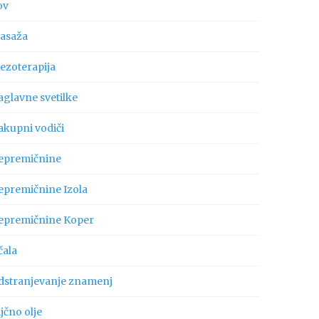
ov
asaža
ezoterapija
aglavne svetilke
akupni vodiči
epremičnine
epremičnine Izola
epremičnine Koper
čala
dstranjevanje znamenj
jčno olje