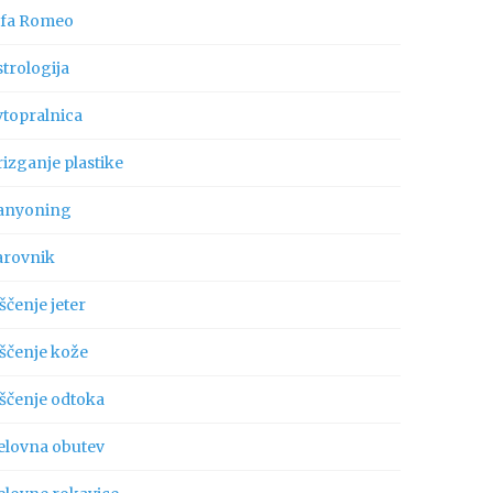
lfa Romeo
trologija
vtopralnica
izganje plastike
anyoning
arovnik
ščenje jeter
iščenje kože
iščenje odtoka
elovna obutev