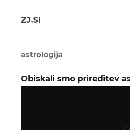
Skip
Skip
to
to
ZJ.SI
navigation
content
astrologija
Obiskali smo prireditev a