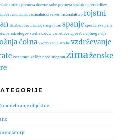
edelna stena
prenova dnevne sobe
prenova spalnice
preureditev
rojstni
alnice
računalnik
računalniški servis
računalništvo
an
spanje
službeni računalnik
snegobran
spominska pena
ečanje astrologov
streha
trdota vzmetnice
uporaba oljčnega olja
ožnja čolna
vzdrževanje
vzdrževanje strehe
zima
rate
ženske
vzmetnice
zaščita pred snegom
re
KATEGORIJE
D modeliranje objektov
kne
kumulatorji