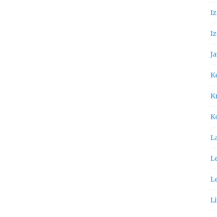
I
Iz
Ja
K
Kn
K
L
Le
L
Li