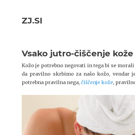
Skip
Skip
to
to
ZJ.SI
navigation
content
Vsako jutro-čiščenje kože
Kožo je potrebno negovati in tega bi se morali
da pravilno skrbimo za našo kožo, vendar j
potrebna pravilna nega,
čiščenje kože
, praviln