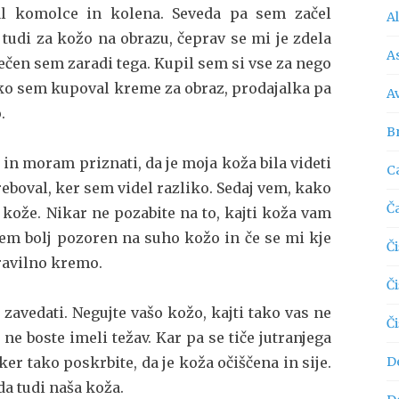
al komolce in kolena. Seveda pa sem začel
A
 tudi za kožo na obrazu, čeprav se mi je zdela
As
rečen sem zaradi tega. Kupil sem si vse za nego
, ko sem kupoval kreme za obraz, prodajalka pa
A
o.
Br
 in moram priznati, da je moja koža bila videti
C
treboval, ker sem videl razliko. Sedaj vem, kako
Č
kože. Nikar ne pozabite na to, kajti koža vam
sem bolj pozoren na suho kožo in če se mi kje
Či
pravilno kremo.
Č
 zavedati. Negujte vašo kožo, kajti tako vas ne
Č
 ne boste imeli težav. Kar pa se tiče jutranjega
ker tako poskrbite, da je koža očiščena in sije.
D
a tudi naša koža.