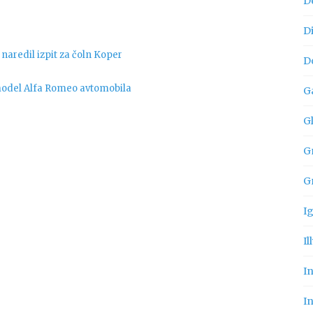
D
D
aredil izpit za čoln Koper
D
odel Alfa Romeo avtomobila
G
G
Gn
G
I
Il
I
In