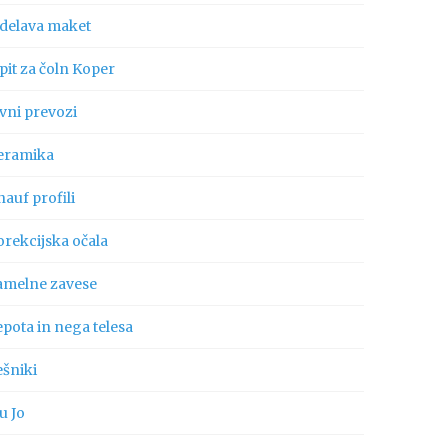
zdelava maket
pit za čoln Koper
vni prevozi
eramika
auf profili
orekcijska očala
amelne zavese
pota in nega telesa
ešniki
u Jo