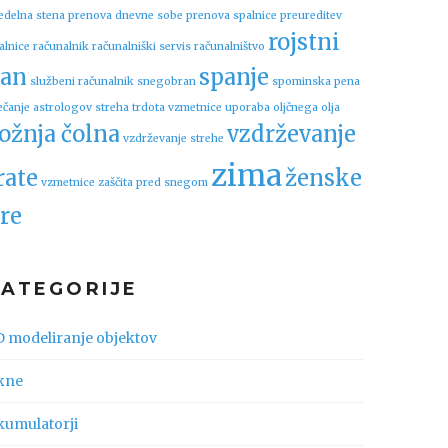
edelna stena
prenova dnevne sobe
prenova spalnice
preureditev
rojstni
alnice
računalnik
računalniški servis
računalništvo
an
spanje
službeni računalnik
snegobran
spominska pena
ečanje astrologov
streha
trdota vzmetnice
uporaba oljčnega olja
ožnja čolna
vzdrževanje
vzdrževanje strehe
zima
rate
ženske
vzmetnice
zaščita pred snegom
re
KATEGORIJE
D modeliranje objektov
kne
kumulatorji