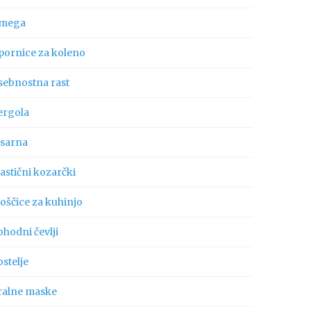
mega
pornice za koleno
sebnostna rast
ergola
isarna
astični kozarčki
oščice za kuhinjo
hodni čevlji
stelje
ralne maske