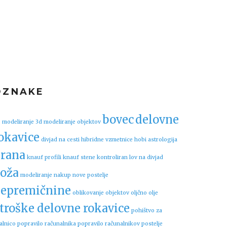
OZNAKE
bovec
delovne
 modeliranje
3d modeliranje objektov
okavice
divjad na cesti
hibridne vzmetnice
hobi astrologija
rana
knauf profili
knauf stene
kontroliran lov na divjad
oža
modeliranje
nakup nove postelje
epremičnine
oblikovanje objektov
oljčno olje
troške delovne rokavice
pohištvo za
alnico
popravilo računalnika
popravilo računalnikov
postelje