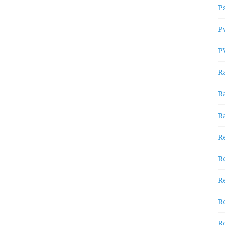
P
P
P
R
R
R
R
R
Re
R
R