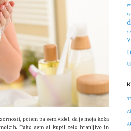
pr
sp
d
sr
v
t
u
3
A
zornosti, potem pa sem videl, da je moja koža
A
molcih. Tako sem si kupil zelo hranljivo in