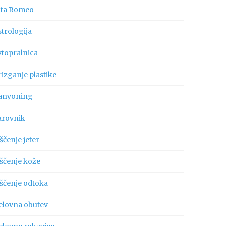
lfa Romeo
trologija
vtopralnica
izganje plastike
anyoning
arovnik
ščenje jeter
iščenje kože
iščenje odtoka
elovna obutev