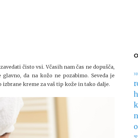
 zavedati čisto vsi. Včasih nam čas ne dopušča,
3D
e glavno, da na kožo ne pozabimo. Seveda je
r
o izbrane kreme za vaš tip kože in tako dalje.
h
k
n
o
sp