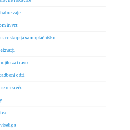
elovne rokavice
ihalne vaje
om in vrt
astroskopija samoplačniško
ležnarji
ojilo za travo
radbeni odri
gre na srečo
ly
ntex
visalign