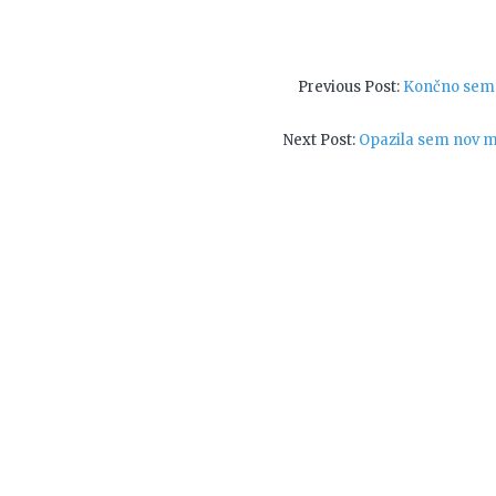
Navigacija
Previous
Previous Post:
Končno sem n
post:
prispevka
Next
Next Post:
Opazila sem nov m
post: