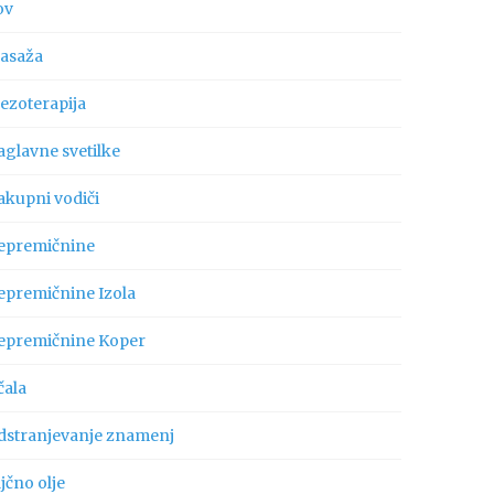
ov
asaža
ezoterapija
aglavne svetilke
akupni vodiči
epremičnine
epremičnine Izola
epremičnine Koper
čala
dstranjevanje znamenj
jčno olje