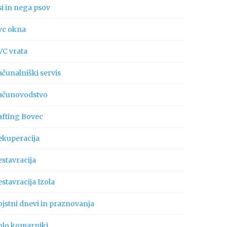
si in nega psov
vc okna
VC vrata
ačunalniški servis
ačunovodstvo
afting Bovec
ekuperacija
estavracija
stavracija Izola
ojstni dnevi in praznovanja
olo komarniki