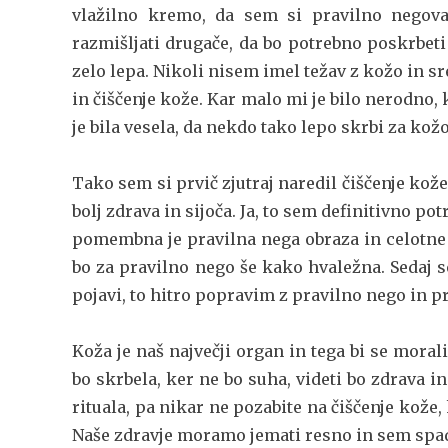
vlažilno kremo, da sem si pravilno negov
razmišljati drugače, da bo potrebno poskrbeti
zelo lepa. Nikoli nisem imel težav z kožo in s
in čiščenje kože. Kar malo mi je bilo nerodno
je bila vesela, da nekdo tako lepo skrbi za kož
Tako sem si prvič zjutraj naredil čiščenje kože
bolj zdrava in sijoča. Ja, to sem definitivno po
pomembna je pravilna nega obraza in celotne 
bo za pravilno nego še kako hvaležna. Sedaj 
pojavi, to hitro popravim z pravilno nego in 
Koža je naš največji organ in tega bi se morali
bo skrbela, ker ne bo suha, videti bo zdrava in
rituala, pa nikar ne pozabite na čiščenje kože, 
Naše zdravje moramo jemati resno in sem spad