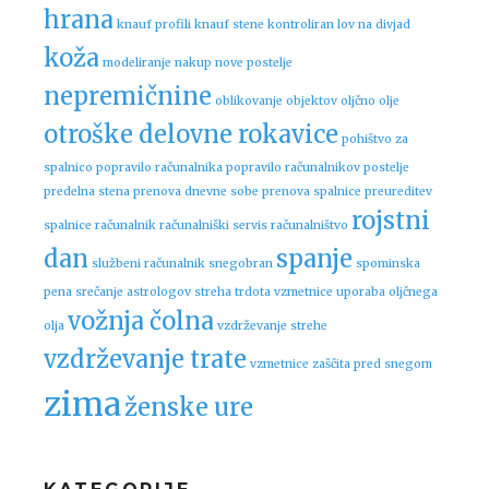
hrana
knauf profili
knauf stene
kontroliran lov na divjad
koža
modeliranje
nakup nove postelje
nepremičnine
oblikovanje objektov
oljčno olje
otroške delovne rokavice
pohištvo za
spalnico
popravilo računalnika
popravilo računalnikov
postelje
predelna stena
prenova dnevne sobe
prenova spalnice
preureditev
rojstni
spalnice
računalnik
računalniški servis
računalništvo
dan
spanje
službeni računalnik
snegobran
spominska
pena
srečanje astrologov
streha
trdota vzmetnice
uporaba oljčnega
vožnja čolna
olja
vzdrževanje strehe
vzdrževanje trate
vzmetnice
zaščita pred snegom
zima
ženske ure