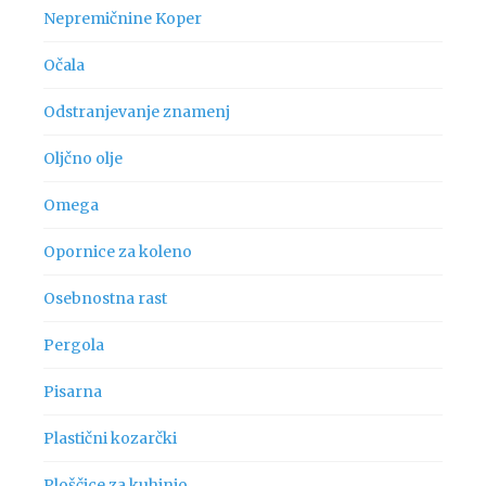
Nepremičnine Koper
Očala
Odstranjevanje znamenj
Oljčno olje
Omega
Opornice za koleno
Osebnostna rast
Pergola
Pisarna
Plastični kozarčki
Ploščice za kuhinjo