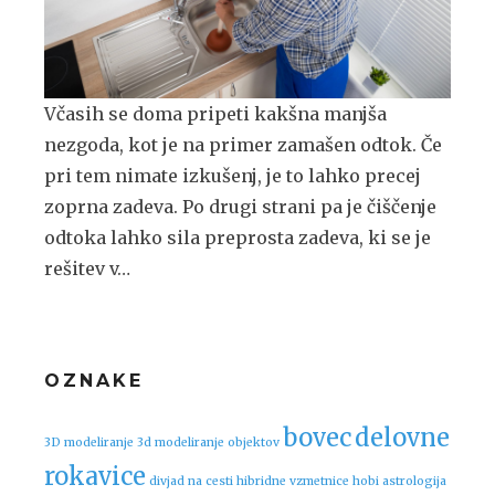
Včasih se doma pripeti kakšna manjša
nezgoda, kot je na primer zamašen odtok. Če
pri tem nimate izkušenj, je to lahko precej
zoprna zadeva. Po drugi strani pa je čiščenje
odtoka lahko sila preprosta zadeva, ki se je
rešitev v…
OZNAKE
bovec
delovne
3D modeliranje
3d modeliranje objektov
rokavice
divjad na cesti
hibridne vzmetnice
hobi astrologija