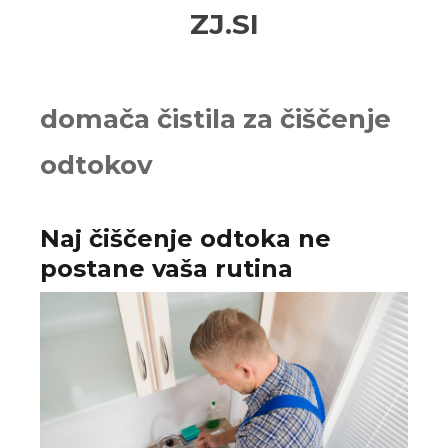
Skip
Skip
ZJ.SI
to
to
navigation
content
domača čistila za čiščenje
odtokov
Naj čiščenje odtoka ne
postane vaša rutina