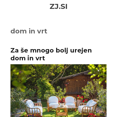
Skip
Skip
ZJ.SI
to
to
navigation
content
dom in vrt
Za še mnogo bolj urejen
dom in vrt