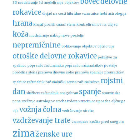
bovec
delovne
3D modeliranje
3d modeliranje objektov
rokavice
divjad na cesti
hibridne vzmetnice
hobi astrologija
hrana
knauf profili
knauf stene
kontroliran lov na divjad
koža
modeliranje
nakup nove postelje
nepremičnine
oblikovanje objektov
oljčno olje
otroške delovne rokavice
pohištvo za
spalnico
popravilo računalnika
popravilo računalnikov
postelje
predelna stena
prenova dnevne sobe
prenova spalnice
preureditev
rojstni
spalnice
računalnik
računalniški servis
računalništvo
dan
spanje
službeni računalnik
snegobran
spominska
pena
srečanje astrologov
streha
trdota vzmetnice
uporaba oljčnega
vožnja čolna
olja
vzdrževanje strehe
vzdrževanje trate
vzmetnice
zaščita pred snegom
zima
ženske ure