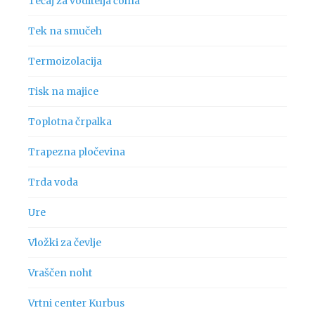
Tečaj za voditelja čolna
Tek na smučeh
Termoizolacija
Tisk na majice
Toplotna črpalka
Trapezna pločevina
Trda voda
Ure
Vložki za čevlje
Vraščen noht
Vrtni center Kurbus