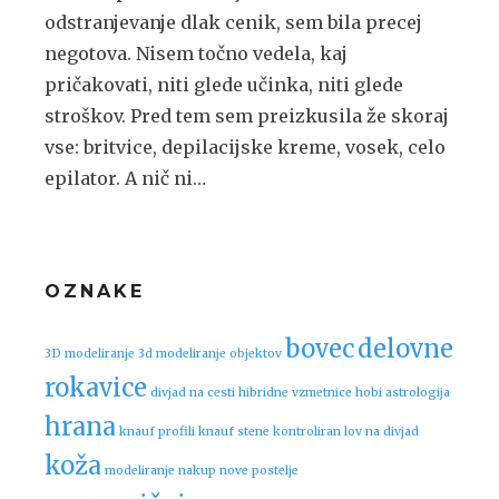
odstranjevanje dlak cenik, sem bila precej
negotova. Nisem točno vedela, kaj
pričakovati, niti glede učinka, niti glede
stroškov. Pred tem sem preizkusila že skoraj
vse: britvice, depilacijske kreme, vosek, celo
epilator. A nič ni…
OZNAKE
bovec
delovne
3D modeliranje
3d modeliranje objektov
rokavice
divjad na cesti
hibridne vzmetnice
hobi astrologija
hrana
knauf profili
knauf stene
kontroliran lov na divjad
koža
modeliranje
nakup nove postelje