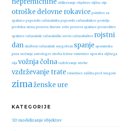
nepremičnine
oblikovanje objektov
oljčno olje
otroške delovne rokavice
pohištvo za
spalnico
popravilo računalnika
popravilo računalnikov
postelje
predelna stena
prenova dnevne sobe
prenova spalnice
preureditev
rojstni
spalnice
računalnik
računalniški servis
računalništvo
dan
spanje
službeni računalnik
snegobran
spominska
pena
srečanje astrologov
streha
trdota vzmetnice
uporaba oljčnega
vožnja čolna
olja
vzdrževanje strehe
vzdrževanje trate
vzmetnice
zaščita pred snegom
zima
ženske ure
KATEGORIJE
3D modeliranje objektov