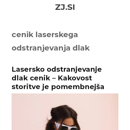
Skip
Skip
ZJ.SI
to
to
navigation
content
cenik laserskega
odstranjevanja dlak
Lasersko odstranjevanje
dlak cenik – Kakovost
storitve je pomembnejša