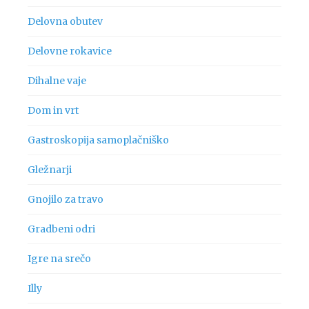
Delovna obutev
Delovne rokavice
Dihalne vaje
Dom in vrt
Gastroskopija samoplačniško
Gležnarji
Gnojilo za travo
Gradbeni odri
Igre na srečo
Illy