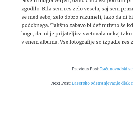
Nisem mogla verjeti, da so čisto vsi potrdili pr
zgodilo. Bila sem res zelo vesela, saj sem prazn
se med seboj zelo dobro razumeli, tako da ni 
podobnega. Takšno zabavo bi definitivno še kd
bogu, da mi je prijateljica svetovala nekaj ta
v enem albumu. Vse fotografije so izpadle res ze
Navigacija
Previous
Previous Post:
Računovodski se
post:
prispevka
Next
Next Post:
Lasersko odstranjevanje dlak 
post: