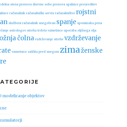
edelna stena
prenova dnevne sobe
prenova spalnice
preureditev
rojstni
alnice
računalnik
računalniški servis
računalništvo
an
spanje
službeni računalnik
snegobran
spominska pena
ečanje astrologov
streha
trdota vzmetnice
uporaba oljčnega olja
ožnja čolna
vzdrževanje
vzdrževanje strehe
zima
rate
ženske
vzmetnice
zaščita pred snegom
re
KATEGORIJE
D modeliranje objektov
kne
kumulatorji