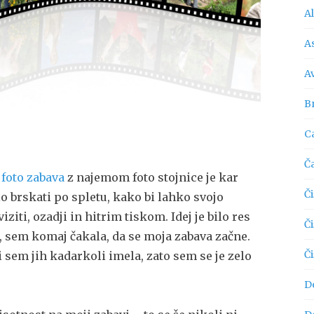
A
As
A
Br
C
Č
n
foto zabava
z najemom foto stojnice je kar
Či
o brskati po spletu, kako bi lahko svojo
iti, ozadji in hitrim tiskom. Idej je bilo res
Č
, sem komaj čakala, da se moja zabava začne.
Č
i sem jih kadarkoli imela, zato sem se je zelo
D