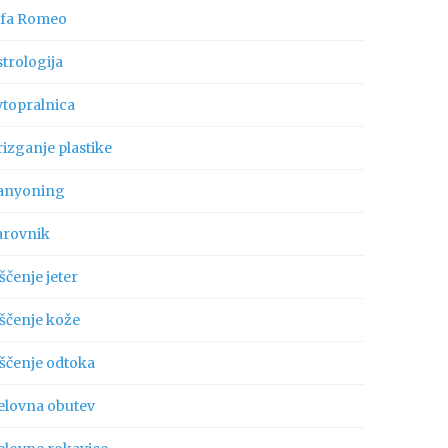
lfa Romeo
trologija
vtopralnica
izganje plastike
anyoning
arovnik
ščenje jeter
iščenje kože
iščenje odtoka
elovna obutev