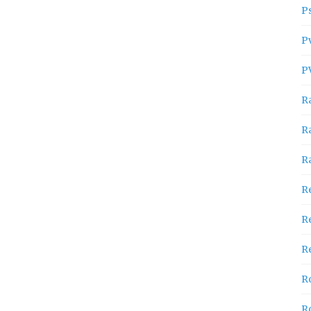
P
P
P
R
R
R
R
R
Re
R
R