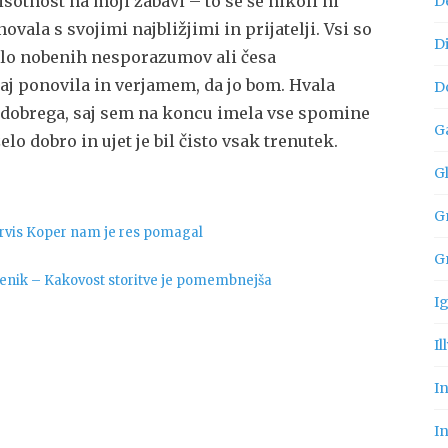
isotnost na moji zabavi – to se še nikoli ni
D
ovala s svojimi najbližjimi in prijatelji. Vsi so
D
bilo nobenih nesporazumov ali česa
aj ponovila in verjamem, da jo bom. Hvala
D
ko dobrega, saj sem na koncu imela vse spomine
G
lo dobro in ujet je bil čisto vsak trenutek.
G
Gn
rvis Koper nam je res pomagal
G
cenik – Kakovost storitve je pomembnejša
I
Il
I
In