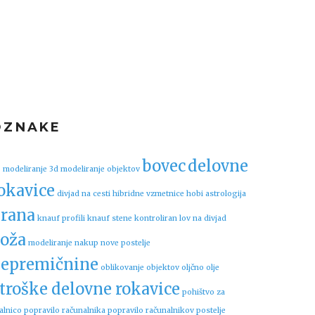
OZNAKE
bovec
delovne
 modeliranje
3d modeliranje objektov
okavice
divjad na cesti
hibridne vzmetnice
hobi astrologija
rana
knauf profili
knauf stene
kontroliran lov na divjad
oža
modeliranje
nakup nove postelje
epremičnine
oblikovanje objektov
oljčno olje
troške delovne rokavice
pohištvo za
alnico
popravilo računalnika
popravilo računalnikov
postelje