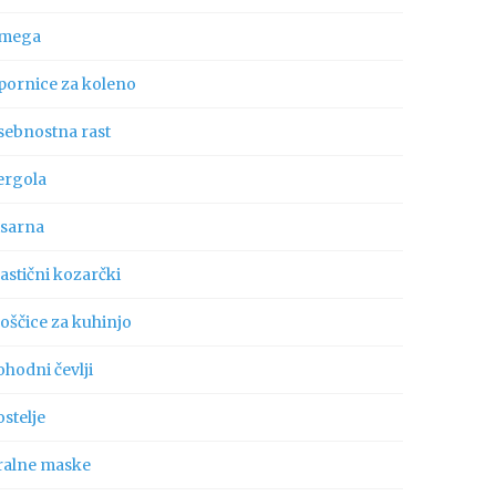
mega
pornice za koleno
sebnostna rast
ergola
isarna
astični kozarčki
oščice za kuhinjo
hodni čevlji
stelje
ralne maske