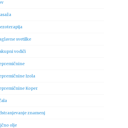
ov
asaža
ezoterapija
aglavne svetilke
akupni vodiči
epremičnine
epremičnine Izola
epremičnine Koper
čala
dstranjevanje znamenj
jčno olje