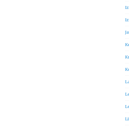
I
Iz
Ja
K
Kn
K
L
Le
L
Li