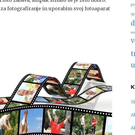
m foto zabava, ampak slišalo se je zelo dobro.
pr
 za fotografiranje in uporabim svoj fotoaparat
sp
d
sr
v
t
u
3
A
A