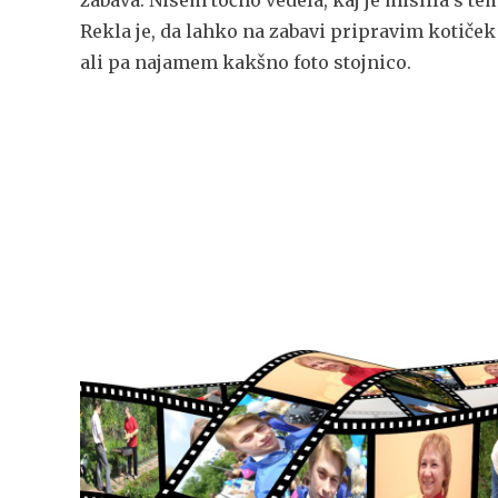
zabava. Nisem točno vedela, kaj je mislila s te
Rekla je, da lahko na zabavi pripravim kotiček
ali pa najamem kakšno foto stojnico.