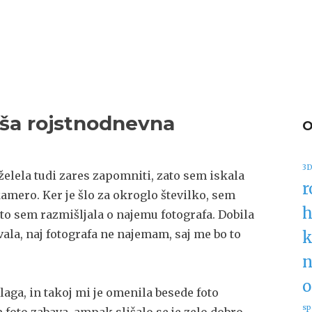
ljša rojstnodnevna
3D
želela tudi zares zapomniti, zato sem iskala
r
kamero. Ker je šlo za okroglo številko, sem
h
ato sem razmišljala o najemu fotografa. Dobila
ovala, naj fotografa ne najemam, saj me bo to
k
n
o
aga, in takoj mi je omenila besede foto
sp