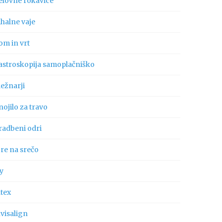
elovne rokavice
ihalne vaje
om in vrt
astroskopija samoplačniško
ležnarji
ojilo za travo
radbeni odri
gre na srečo
ly
ntex
visalign