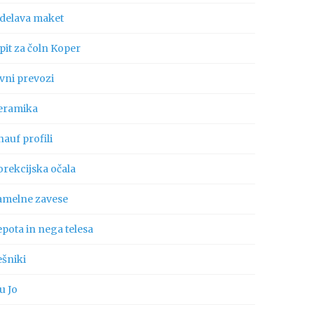
zdelava maket
pit za čoln Koper
vni prevozi
eramika
auf profili
orekcijska očala
amelne zavese
pota in nega telesa
ešniki
u Jo