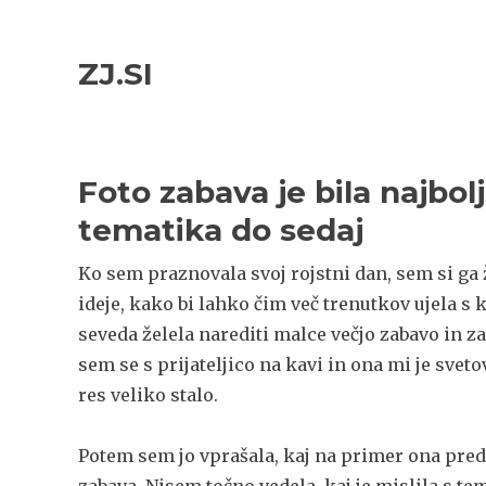
Skip
Skip
to
to
ZJ.SI
navigation
content
Foto zabava je bila najbo
tematika do sedaj
Ko sem praznovala svoj rojstni dan, sem si ga 
ideje, kako bi lahko čim več trenutkov ujela s 
seveda želela narediti malce večjo zabavo in z
sem se s prijateljico na kavi in ona mi je svet
res veliko stalo.
Potem sem jo vprašala, kaj na primer ona predl