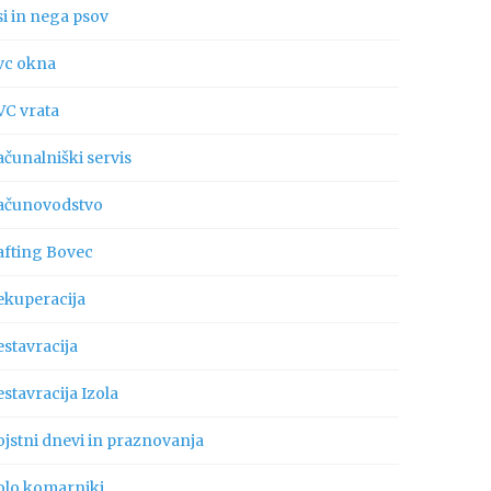
si in nega psov
vc okna
VC vrata
ačunalniški servis
ačunovodstvo
afting Bovec
ekuperacija
estavracija
stavracija Izola
ojstni dnevi in praznovanja
olo komarniki