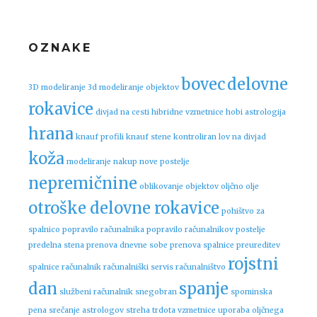
OZNAKE
bovec
delovne
3D modeliranje
3d modeliranje objektov
rokavice
divjad na cesti
hibridne vzmetnice
hobi astrologija
hrana
knauf profili
knauf stene
kontroliran lov na divjad
koža
modeliranje
nakup nove postelje
nepremičnine
oblikovanje objektov
oljčno olje
otroške delovne rokavice
pohištvo za
spalnico
popravilo računalnika
popravilo računalnikov
postelje
predelna stena
prenova dnevne sobe
prenova spalnice
preureditev
rojstni
spalnice
računalnik
računalniški servis
računalništvo
dan
spanje
službeni računalnik
snegobran
spominska
pena
srečanje astrologov
streha
trdota vzmetnice
uporaba oljčnega