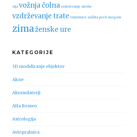
vožnja čolna
olja
vzdrževanje strehe
vzdrževanje trate
vzmetnice
zaščita pred snegom
zima
ženske ure
KATEGORIJE
3D modeliranje objektov
Akne
Akumulatorji
Alfa Romeo
Astrologija
Avtopralnica