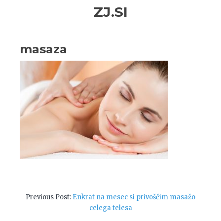
Skip
Skip
ZJ.SI
to
to
navigation
content
masaza
Navigacija
Previous
Previous Post:
Enkrat na mesec si privoščim masažo
post:
celega telesa
prispevka