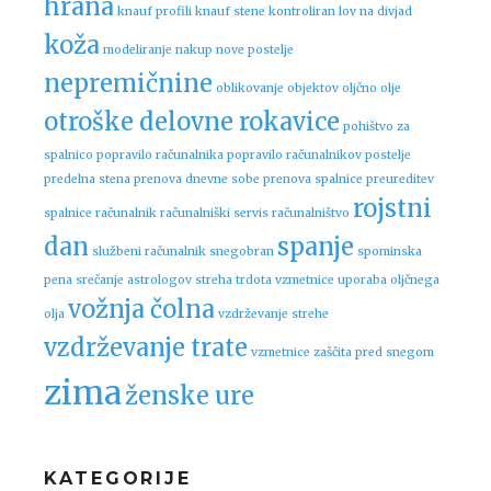
hrana
knauf profili
knauf stene
kontroliran lov na divjad
koža
modeliranje
nakup nove postelje
nepremičnine
oblikovanje objektov
oljčno olje
otroške delovne rokavice
pohištvo za
spalnico
popravilo računalnika
popravilo računalnikov
postelje
predelna stena
prenova dnevne sobe
prenova spalnice
preureditev
rojstni
spalnice
računalnik
računalniški servis
računalništvo
dan
spanje
službeni računalnik
snegobran
spominska
pena
srečanje astrologov
streha
trdota vzmetnice
uporaba oljčnega
vožnja čolna
olja
vzdrževanje strehe
vzdrževanje trate
vzmetnice
zaščita pred snegom
zima
ženske ure
KATEGORIJE