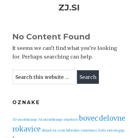
Skip
Skip
ZJ.SI
to
to
navigation
content
No Content Found
It seems we can’t find what you’re looking
for. Perhaps searching can help.
OZNAKE
bovec
delovne
3D modeliranje
3d modeliranje objektov
rokavice
divjad na cesti
hibridne vzmetnice
hobi astrologija