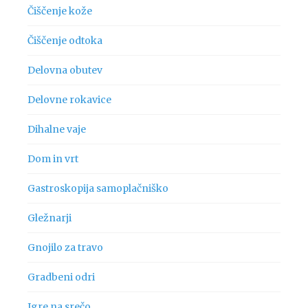
Čiščenje kože
Čiščenje odtoka
Delovna obutev
Delovne rokavice
Dihalne vaje
Dom in vrt
Gastroskopija samoplačniško
Gležnarji
Gnojilo za travo
Gradbeni odri
Igre na srečo